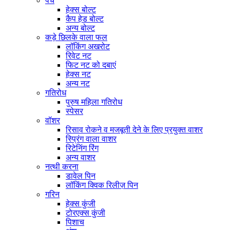
पेंच
हेक्स बोल्ट
कैप हेड बोल्ट
अन्य बोल्ट
कड़े छिलके वाला फल
लॉकिंग अखरोट
रिवेट नट
फिट नट को दबाएं
हेक्स नट
अन्य नट
गतिरोध
पुरुष महिला गतिरोध
स्पेसर
वॉशर
रिसाव रोकने व मजबूती देने के लिए प्रयुक्त वाशर
स्प्रिंग वाला वाशर
रिटेनिंग रिंग
अन्य वाशर
नत्थी करना
डावेल पिन
लॉकिंग क्विक रिलीज़ पिन
गरिन
हेक्स कुंजी
टोरएक्स कुंजी
पिशाच