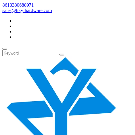
8613380688971
sales@hky-hardware.com