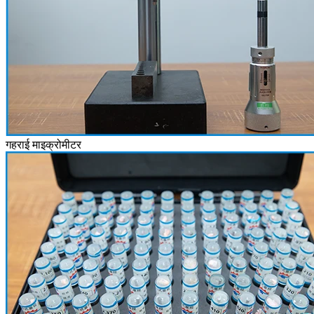
गहराई माइक्रोमीटर