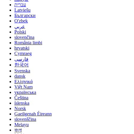
עברית
Latviešu
Български
O'zbek
عربي
Polski
slovenčina
România limbi
hrvatski
Cymraeg
فارسی
한국어
Svenska
dansk
Ελληνικά
Việt Nam
українська
Čeština
íslenska
Norsk
Gaeilgenah Éireann
slovenščina
Melayu
বাংলা