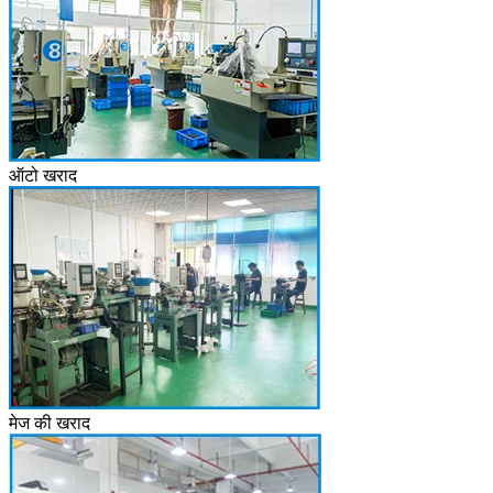
ऑटो खराद
मेज की खराद