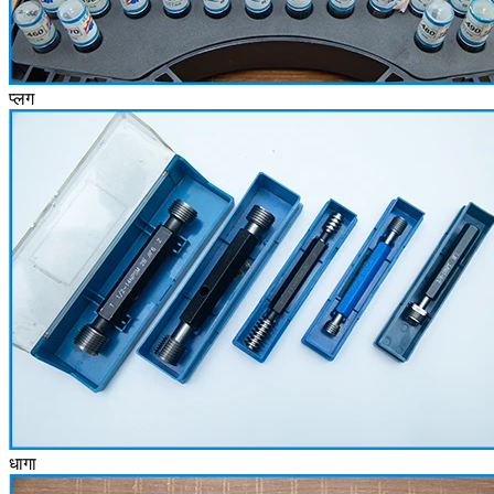
प्लग
धागा