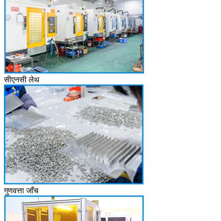
सीएनसी लेथ
गुणवत्ता जाँच