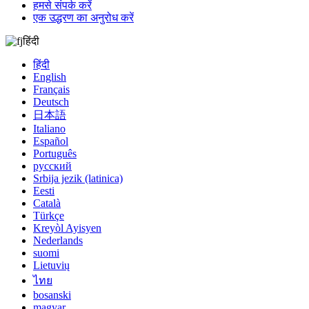
हमसे संपर्क करें
एक उद्धरण का अनुरोध करें
हिंदी
हिंदी
English
Français
Deutsch
日本語
Italiano
Español
Português
русский
Srbija jezik (latinica)
Eesti
Català
Türkçe
Kreyòl Ayisyen
Nederlands
suomi
Lietuvių
ไทย
bosanski
magyar