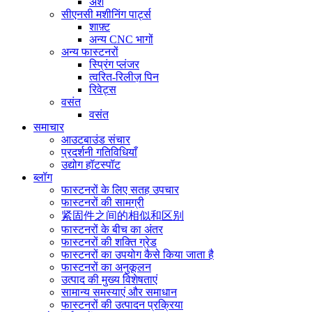
अंश
सीएनसी मशीनिंग पार्ट्स
शाफ़्ट
अन्य CNC भागों
अन्य फास्टनरों
स्प्रिंग प्लंजर
त्वरित-रिलीज़ पिन
रिवेट्स
वसंत
वसंत
समाचार
आउटबाउंड संचार
प्रदर्शनी गतिविधियाँ
उद्योग हॉटस्पॉट
ब्लॉग
फास्टनरों के लिए सतह उपचार
फास्टनरों की सामग्री
紧固件之间的相似和区别
फास्टनरों के बीच का अंतर
फास्टनरों की शक्ति ग्रेड
फास्टनरों का उपयोग कैसे किया जाता है
फास्टनरों का अनुकूलन
उत्पाद की मुख्य विशेषताएं
सामान्य समस्याएं और समाधान
फास्टनरों की उत्पादन प्रक्रिया