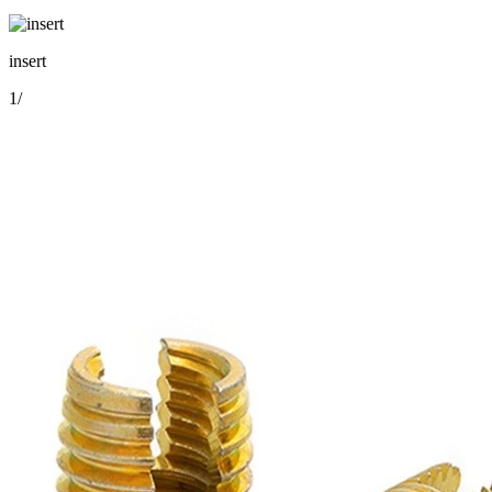
insert
1
/