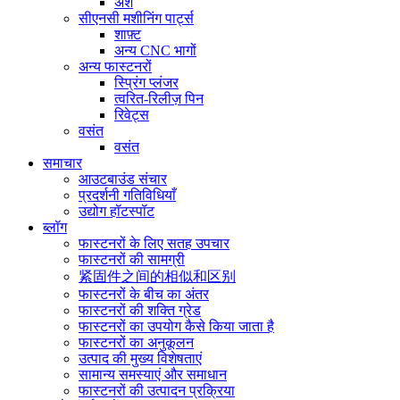
अंश
सीएनसी मशीनिंग पार्ट्स
शाफ़्ट
अन्य CNC भागों
अन्य फास्टनरों
स्प्रिंग प्लंजर
त्वरित-रिलीज़ पिन
रिवेट्स
वसंत
वसंत
समाचार
आउटबाउंड संचार
प्रदर्शनी गतिविधियाँ
उद्योग हॉटस्पॉट
ब्लॉग
फास्टनरों के लिए सतह उपचार
फास्टनरों की सामग्री
紧固件之间的相似和区别
फास्टनरों के बीच का अंतर
फास्टनरों की शक्ति ग्रेड
फास्टनरों का उपयोग कैसे किया जाता है
फास्टनरों का अनुकूलन
उत्पाद की मुख्य विशेषताएं
सामान्य समस्याएं और समाधान
फास्टनरों की उत्पादन प्रक्रिया