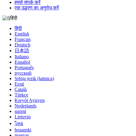
हमसे संपर्क करें
एक उद्धरण का अनुरोध करें
हिंदी
हिंदी
English
Français
Deutsch
日本語
Italiano
Español
Português
русский
Srbija jezik (latinica)
Eesti
Català
Türkçe
Kreyòl Ayisyen
Nederlands
suomi
Lietuvių
ไทย
bosanski
magyar