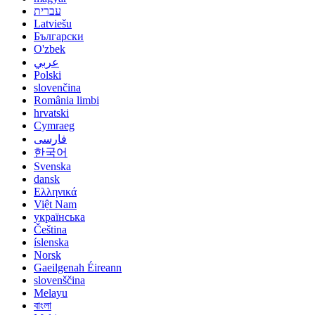
עברית
Latviešu
Български
O'zbek
عربي
Polski
slovenčina
România limbi
hrvatski
Cymraeg
فارسی
한국어
Svenska
dansk
Ελληνικά
Việt Nam
українська
Čeština
íslenska
Norsk
Gaeilgenah Éireann
slovenščina
Melayu
বাংলা