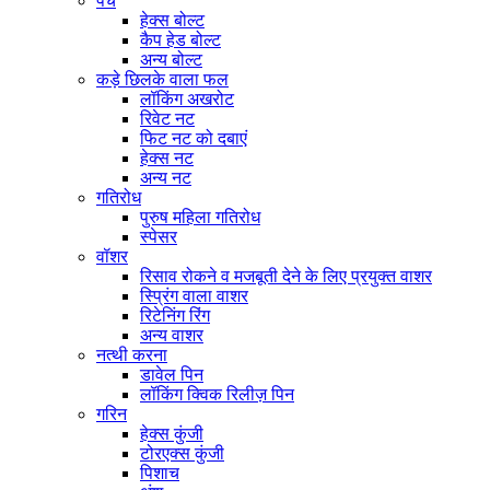
पेंच
हेक्स बोल्ट
कैप हेड बोल्ट
अन्य बोल्ट
कड़े छिलके वाला फल
लॉकिंग अखरोट
रिवेट नट
फिट नट को दबाएं
हेक्स नट
अन्य नट
गतिरोध
पुरुष महिला गतिरोध
स्पेसर
वॉशर
रिसाव रोकने व मजबूती देने के लिए प्रयुक्त वाशर
स्प्रिंग वाला वाशर
रिटेनिंग रिंग
अन्य वाशर
नत्थी करना
डावेल पिन
लॉकिंग क्विक रिलीज़ पिन
गरिन
हेक्स कुंजी
टोरएक्स कुंजी
पिशाच