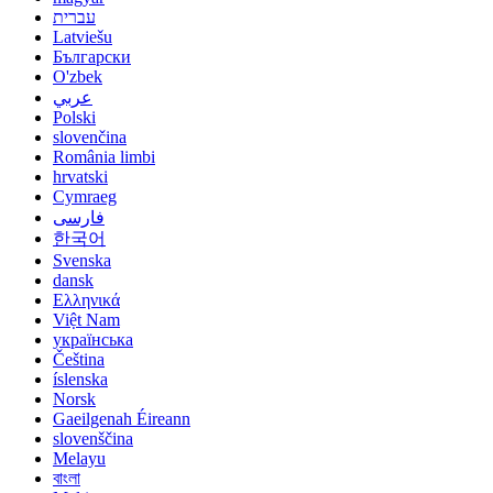
עברית
Latviešu
Български
O'zbek
عربي
Polski
slovenčina
România limbi
hrvatski
Cymraeg
فارسی
한국어
Svenska
dansk
Ελληνικά
Việt Nam
українська
Čeština
íslenska
Norsk
Gaeilgenah Éireann
slovenščina
Melayu
বাংলা