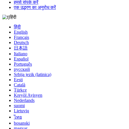
हमसे संपर्क करें
एक उद्धरण का अनुरोध करें
हिंदी
हिंदी
English
Français
Deutsch
日本語
Italiano
Español
Português
русский
Srbija jezik (latinica)
Eesti
Català
Türkçe
Kreyòl Ayisyen
Nederlands
suomi
Lietuvių
ไทย
bosanski
magyar