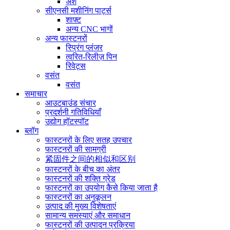
अंश
सीएनसी मशीनिंग पार्ट्स
शाफ़्ट
अन्य CNC भागों
अन्य फास्टनरों
स्प्रिंग प्लंजर
त्वरित-रिलीज़ पिन
रिवेट्स
वसंत
वसंत
समाचार
आउटबाउंड संचार
प्रदर्शनी गतिविधियाँ
उद्योग हॉटस्पॉट
ब्लॉग
फास्टनरों के लिए सतह उपचार
फास्टनरों की सामग्री
紧固件之间的相似和区别
फास्टनरों के बीच का अंतर
फास्टनरों की शक्ति ग्रेड
फास्टनरों का उपयोग कैसे किया जाता है
फास्टनरों का अनुकूलन
उत्पाद की मुख्य विशेषताएं
सामान्य समस्याएं और समाधान
फास्टनरों की उत्पादन प्रक्रिया