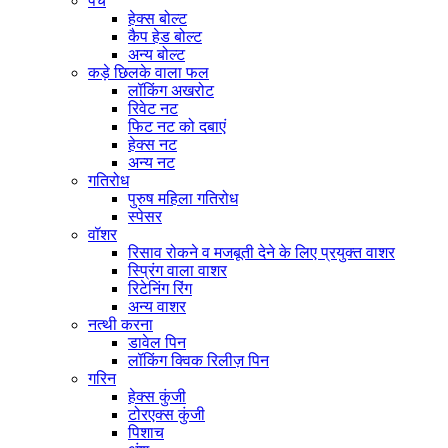
पेंच
हेक्स बोल्ट
कैप हेड बोल्ट
अन्य बोल्ट
कड़े छिलके वाला फल
लॉकिंग अखरोट
रिवेट नट
फिट नट को दबाएं
हेक्स नट
अन्य नट
गतिरोध
पुरुष महिला गतिरोध
स्पेसर
वॉशर
रिसाव रोकने व मजबूती देने के लिए प्रयुक्त वाशर
स्प्रिंग वाला वाशर
रिटेनिंग रिंग
अन्य वाशर
नत्थी करना
डावेल पिन
लॉकिंग क्विक रिलीज़ पिन
गरिन
हेक्स कुंजी
टोरएक्स कुंजी
पिशाच