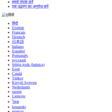
हमसे संपर्क करें
एक उद्धरण का अनुरोध करें
हिंदी
हिंदी
English
Français
Deutsch
日本語
Italiano
Español
Português
русский
Srbija jezik (latinica)
Eesti
Català
Türkçe
Kreyòl Ayisyen
Nederlands
suomi
Lietuvių
ไทย
bosanski
magyar