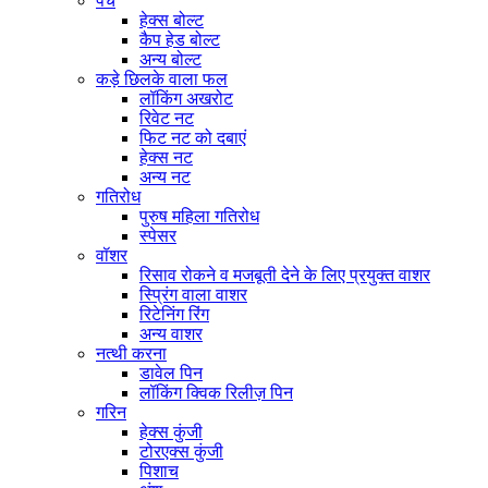
पेंच
हेक्स बोल्ट
कैप हेड बोल्ट
अन्य बोल्ट
कड़े छिलके वाला फल
लॉकिंग अखरोट
रिवेट नट
फिट नट को दबाएं
हेक्स नट
अन्य नट
गतिरोध
पुरुष महिला गतिरोध
स्पेसर
वॉशर
रिसाव रोकने व मजबूती देने के लिए प्रयुक्त वाशर
स्प्रिंग वाला वाशर
रिटेनिंग रिंग
अन्य वाशर
नत्थी करना
डावेल पिन
लॉकिंग क्विक रिलीज़ पिन
गरिन
हेक्स कुंजी
टोरएक्स कुंजी
पिशाच