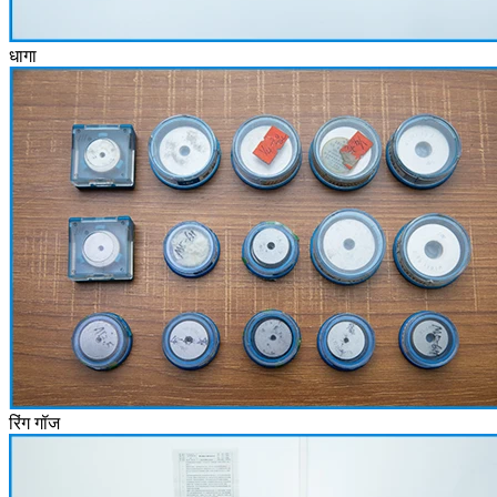
धागा
रिंग गॉज