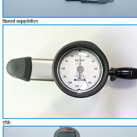
क्लिपर्स माइक्रोमीटर
टॉर्कः