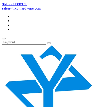
8613380688971
sales@hky-hardware.com