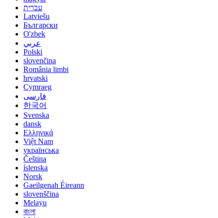
עברית
Latviešu
Български
O'zbek
عربي
Polski
slovenčina
România limbi
hrvatski
Cymraeg
فارسی
한국어
Svenska
dansk
Ελληνικά
Việt Nam
українська
Čeština
íslenska
Norsk
Gaeilgenah Éireann
slovenščina
Melayu
বাংলা