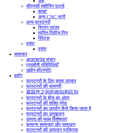
अंश
सीएनसी मशीनिंग पार्ट्स
शाफ़्ट
अन्य CNC भागों
अन्य फास्टनरों
स्प्रिंग प्लंजर
त्वरित-रिलीज़ पिन
रिवेट्स
वसंत
वसंत
समाचार
आउटबाउंड संचार
प्रदर्शनी गतिविधियाँ
उद्योग हॉटस्पॉट
ब्लॉग
फास्टनरों के लिए सतह उपचार
फास्टनरों की सामग्री
紧固件之间的相似和区别
फास्टनरों के बीच का अंतर
फास्टनरों की शक्ति ग्रेड
फास्टनरों का उपयोग कैसे किया जाता है
फास्टनरों का अनुकूलन
उत्पाद की मुख्य विशेषताएं
सामान्य समस्याएं और समाधान
फास्टनरों की उत्पादन प्रक्रिया