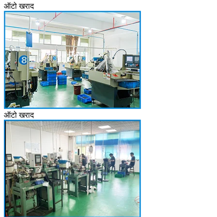
ऑटो खराद
ऑटो खराद