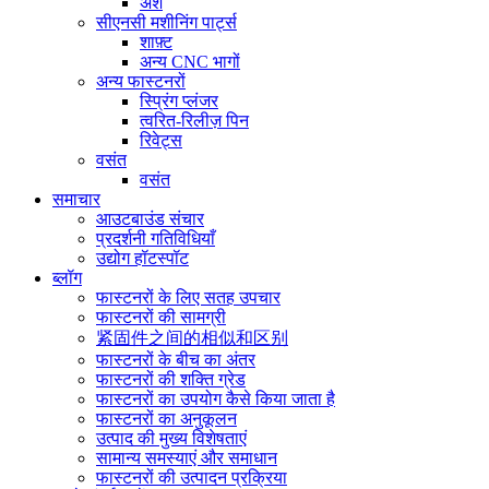
अंश
सीएनसी मशीनिंग पार्ट्स
शाफ़्ट
अन्य CNC भागों
अन्य फास्टनरों
स्प्रिंग प्लंजर
त्वरित-रिलीज़ पिन
रिवेट्स
वसंत
वसंत
समाचार
आउटबाउंड संचार
प्रदर्शनी गतिविधियाँ
उद्योग हॉटस्पॉट
ब्लॉग
फास्टनरों के लिए सतह उपचार
फास्टनरों की सामग्री
紧固件之间的相似和区别
फास्टनरों के बीच का अंतर
फास्टनरों की शक्ति ग्रेड
फास्टनरों का उपयोग कैसे किया जाता है
फास्टनरों का अनुकूलन
उत्पाद की मुख्य विशेषताएं
सामान्य समस्याएं और समाधान
फास्टनरों की उत्पादन प्रक्रिया