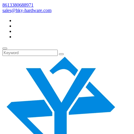
8613380688971
sales@hky-hardware.com