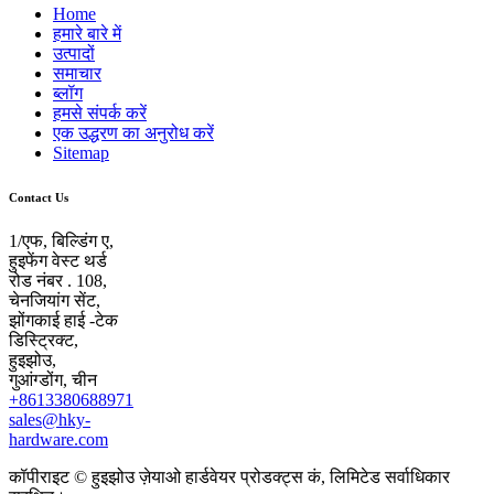
Home
हमारे बारे में
उत्पादों
समाचार
ब्लॉग
हमसे संपर्क करें
एक उद्धरण का अनुरोध करें
Sitemap
Contact Us
1/एफ, बिल्डिंग ए,
हुइफेंग वेस्ट थर्ड
रोड नंबर . 108,
चेनजियांग सेंट,
झोंगकाई हाई -टेक
डिस्ट्रिक्ट,
हुइझोउ,
गुआंग्डोंग, चीन
+8613380688971
sales@hky-
hardware.com
कॉपीराइट © हुइझोउ ज़ेयाओ हार्डवेयर प्रोडक्ट्स कं, लिमिटेड सर्वाधिकार