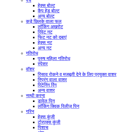
पेंच
हेक्स बोल्ट
कैप हेड बोल्ट
अन्य बोल्ट
कड़े छिलके वाला फल
लॉकिंग अखरोट
रिवेट नट
फिट नट को दबाएं
हेक्स नट
अन्य नट
गतिरोध
पुरुष महिला गतिरोध
स्पेसर
वॉशर
रिसाव रोकने व मजबूती देने के लिए प्रयुक्त वाशर
स्प्रिंग वाला वाशर
रिटेनिंग रिंग
अन्य वाशर
नत्थी करना
डावेल पिन
लॉकिंग क्विक रिलीज़ पिन
गरिन
हेक्स कुंजी
टोरएक्स कुंजी
पिशाच