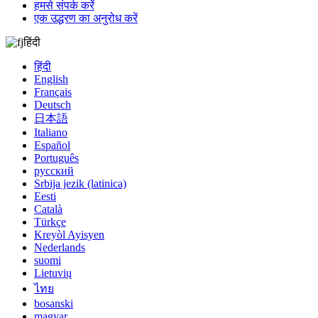
हमसे संपर्क करें
एक उद्धरण का अनुरोध करें
हिंदी
हिंदी
English
Français
Deutsch
日本語
Italiano
Español
Português
русский
Srbija jezik (latinica)
Eesti
Català
Türkçe
Kreyòl Ayisyen
Nederlands
suomi
Lietuvių
ไทย
bosanski
magyar