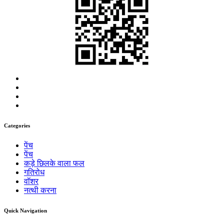
Categories
पेंच
पेंच
कड़े छिलके वाला फल
गतिरोध
वॉशर
नत्थी करना
Quick Navigation