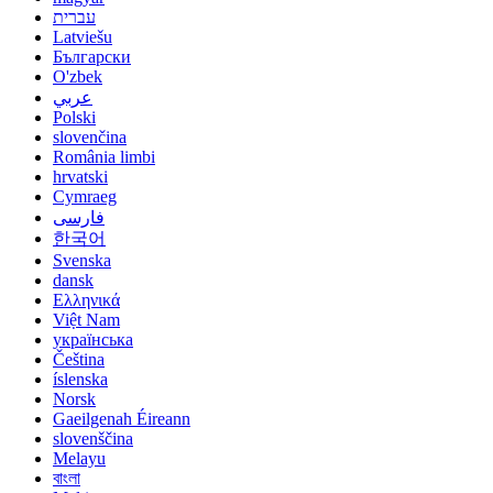
עברית
Latviešu
Български
O'zbek
عربي
Polski
slovenčina
România limbi
hrvatski
Cymraeg
فارسی
한국어
Svenska
dansk
Ελληνικά
Việt Nam
українська
Čeština
íslenska
Norsk
Gaeilgenah Éireann
slovenščina
Melayu
বাংলা