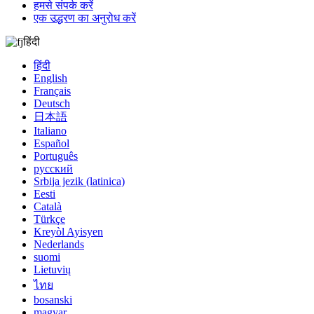
हमसे संपर्क करें
एक उद्धरण का अनुरोध करें
हिंदी
हिंदी
English
Français
Deutsch
日本語
Italiano
Español
Português
русский
Srbija jezik (latinica)
Eesti
Català
Türkçe
Kreyòl Ayisyen
Nederlands
suomi
Lietuvių
ไทย
bosanski
magyar