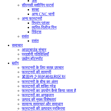
अंश
सीएनसी मशीनिंग पार्ट्स
शाफ़्ट
अन्य CNC भागों
अन्य फास्टनरों
स्प्रिंग प्लंजर
त्वरित-रिलीज़ पिन
रिवेट्स
वसंत
वसंत
समाचार
आउटबाउंड संचार
प्रदर्शनी गतिविधियाँ
उद्योग हॉटस्पॉट
ब्लॉग
फास्टनरों के लिए सतह उपचार
फास्टनरों की सामग्री
紧固件之间的相似和区别
फास्टनरों के बीच का अंतर
फास्टनरों की शक्ति ग्रेड
फास्टनरों का उपयोग कैसे किया जाता है
फास्टनरों का अनुकूलन
उत्पाद की मुख्य विशेषताएं
सामान्य समस्याएं और समाधान
फास्टनरों की उत्पादन प्रक्रिया