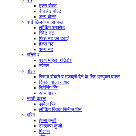
पेंच
हेक्स बोल्ट
कैप हेड बोल्ट
अन्य बोल्ट
कड़े छिलके वाला फल
लॉकिंग अखरोट
रिवेट नट
फिट नट को दबाएं
हेक्स नट
अन्य नट
गतिरोध
पुरुष महिला गतिरोध
स्पेसर
वॉशर
रिसाव रोकने व मजबूती देने के लिए प्रयुक्त वाशर
स्प्रिंग वाला वाशर
रिटेनिंग रिंग
अन्य वाशर
नत्थी करना
डावेल पिन
लॉकिंग क्विक रिलीज़ पिन
गरिन
हेक्स कुंजी
टोरएक्स कुंजी
पिशाच