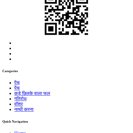
Categories
पेंच
पेंच
कड़े छिलके वाला फल
गतिरोध
वॉशर
नत्थी करना
Quick Navigation