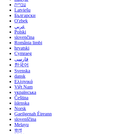
עברית
Latviešu
Български
O'zbek
عربي
Polski
slovenčina
România limbi
hrvatski
Cymraeg
فارسی
한국어
Svenska
dansk
Ελληνικά
Việt Nam
українська
Čeština
íslenska
Norsk
Gaeilgenah Éireann
slovenščina
Melayu
বাংলা