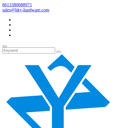
8613380688971
sales@hky-hardware.com