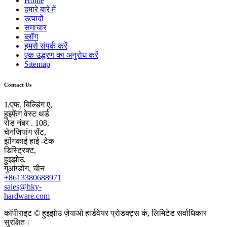
Home
हमारे बारे में
उत्पादों
समाचार
ब्लॉग
हमसे संपर्क करें
एक उद्धरण का अनुरोध करें
Sitemap
Contact Us
1/एफ, बिल्डिंग ए,
हुइफेंग वेस्ट थर्ड
रोड नंबर . 108,
चेनजियांग सेंट,
झोंगकाई हाई -टेक
डिस्ट्रिक्ट,
हुइझोउ,
गुआंग्डोंग, चीन
+8613380688971
sales@hky-
hardware.com
कॉपीराइट © हुइझोउ ज़ेयाओ हार्डवेयर प्रोडक्ट्स कं, लिमिटेड सर्वाधिकार
सुरक्षित।