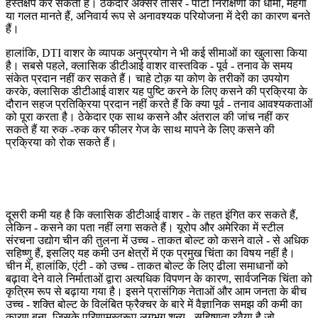
हस्तक्षेप कर सकता है। ठेकेदार अक्सर तीसरे - पार्टी निरीक्षणों को धीमी, महंगा
या गलत मानते हैं, अनिवार्य रूप से अनावश्यक परियोजना में देरी का कारण बनते
हैं।
हालांकि, DTI वाशर के व्यापक अनुप्रयोग ने भी कई सीमाओं का खुलासा किया
है। सबसे पहले, क्लासिक डीटीआई वाशर वास्तविक - पूर्व - तनाव के समय
संकेत प्रदान नहीं कर सकते हैं। चाहे टोक़ या कोण के तरीकों का उपयोग
करके, क्लासिक डीटीआई वाशर यह पुष्टि करने के लिए कसने की प्रक्रिया के
दौरान सहज प्रतिक्रिया प्रदान नहीं करते हैं कि क्या पूर्व - तनाव आवश्यकताओं
को पूरा करता है। ठेकेदार एक साथ कसने और अंतराल की जांच नहीं कर
सकते हैं या रुक -रुक कर फीलर गेज के साथ मापने के लिए कसने की
प्रक्रिया को रोक सकते हैं।
दूसरी कमी यह है कि क्लासिक डीटीआई वाशर - के तहत इंगित कर सकते हैं,
लेकिन - कसने का पता नहीं लगा सकते हैं। यूरोप और अमेरिका में स्टील
संरचना उद्योग चीन की तुलना में उच्च - ताकत बोल्ट को कसने वाले - से अधिक
सहिष्णु हैं, इसलिए यह कमी उन क्षेत्रों में एक प्रमुख चिंता का विषय नहीं है।
चीन में, हालांकि, एंटी - को उच्च - ताकत बोल्ट के लिए ढीला समाधानों को
बढ़ावा देने वाले निर्माताओं द्वारा अत्यधिक विपणन के कारण, सार्वजनिक चिंता को
कृत्रिम रूप से बढ़ाया गया है। इसने प्रासंगिक नेताओं और आम जनता के बीच
उच्च - शक्ति बोल्ट के विलंबित फ्रैक्चर के बारे में वैज्ञानिक समझ की कमी का
कारण बना, जिसके परिणामस्वरूप लगभग शून्य - सहिष्णुता रवैया है जो