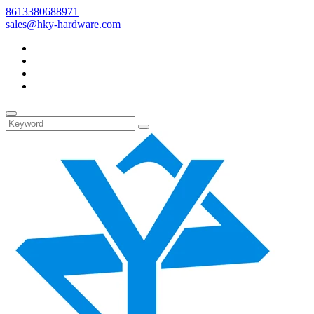
8613380688971
sales@hky-hardware.com