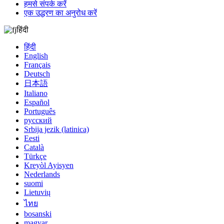
हमसे संपर्क करें
एक उद्धरण का अनुरोध करें
हिंदी
हिंदी
English
Français
Deutsch
日本語
Italiano
Español
Português
русский
Srbija jezik (latinica)
Eesti
Català
Türkçe
Kreyòl Ayisyen
Nederlands
suomi
Lietuvių
ไทย
bosanski
magyar