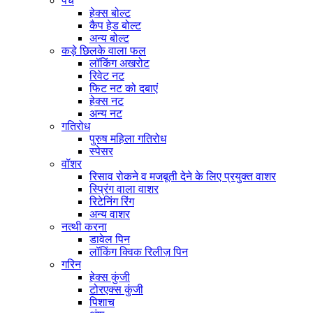
पेंच
हेक्स बोल्ट
कैप हेड बोल्ट
अन्य बोल्ट
कड़े छिलके वाला फल
लॉकिंग अखरोट
रिवेट नट
फिट नट को दबाएं
हेक्स नट
अन्य नट
गतिरोध
पुरुष महिला गतिरोध
स्पेसर
वॉशर
रिसाव रोकने व मजबूती देने के लिए प्रयुक्त वाशर
स्प्रिंग वाला वाशर
रिटेनिंग रिंग
अन्य वाशर
नत्थी करना
डावेल पिन
लॉकिंग क्विक रिलीज़ पिन
गरिन
हेक्स कुंजी
टोरएक्स कुंजी
पिशाच