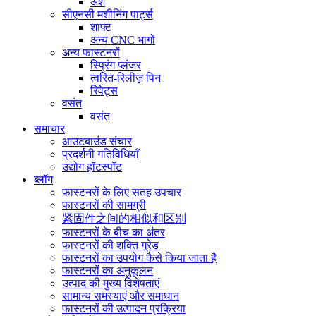
अंश
सीएनसी मशीनिंग पार्ट्स
शाफ़्ट
अन्य CNC भागों
अन्य फास्टनरों
स्प्रिंग प्लंजर
त्वरित-रिलीज़ पिन
रिवेट्स
वसंत
वसंत
समाचार
आउटबाउंड संचार
प्रदर्शनी गतिविधियाँ
उद्योग हॉटस्पॉट
ब्लॉग
फास्टनरों के लिए सतह उपचार
फास्टनरों की सामग्री
紧固件之间的相似和区别
फास्टनरों के बीच का अंतर
फास्टनरों की शक्ति ग्रेड
फास्टनरों का उपयोग कैसे किया जाता है
फास्टनरों का अनुकूलन
उत्पाद की मुख्य विशेषताएं
सामान्य समस्याएं और समाधान
फास्टनरों की उत्पादन प्रक्रिया