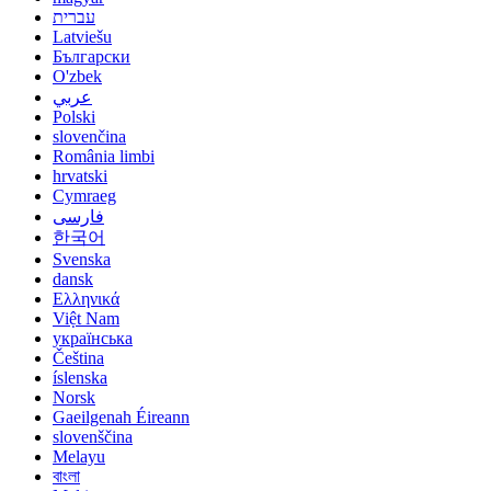
עברית
Latviešu
Български
O'zbek
عربي
Polski
slovenčina
România limbi
hrvatski
Cymraeg
فارسی
한국어
Svenska
dansk
Ελληνικά
Việt Nam
українська
Čeština
íslenska
Norsk
Gaeilgenah Éireann
slovenščina
Melayu
বাংলা