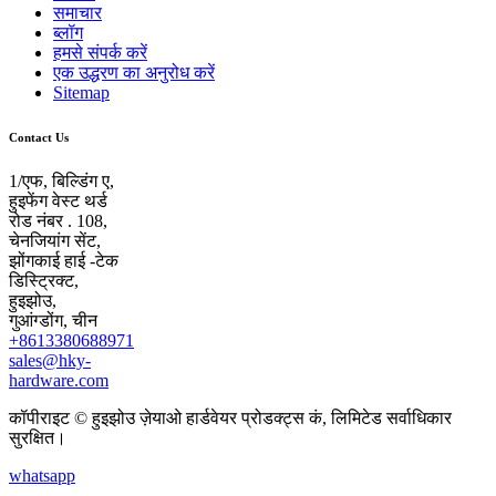
समाचार
ब्लॉग
हमसे संपर्क करें
एक उद्धरण का अनुरोध करें
Sitemap
Contact Us
1/एफ, बिल्डिंग ए,
हुइफेंग वेस्ट थर्ड
रोड नंबर . 108,
चेनजियांग सेंट,
झोंगकाई हाई -टेक
डिस्ट्रिक्ट,
हुइझोउ,
गुआंग्डोंग, चीन
+8613380688971
sales@hky-
hardware.com
कॉपीराइट © हुइझोउ ज़ेयाओ हार्डवेयर प्रोडक्ट्स कं, लिमिटेड सर्वाधिकार
सुरक्षित।
whatsapp