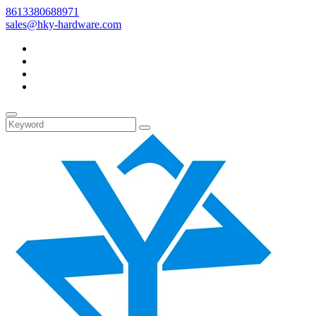
8613380688971
sales@hky-hardware.com