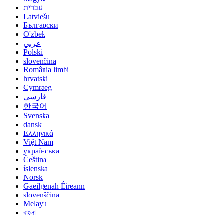
עברית
Latviešu
Български
O'zbek
عربي
Polski
slovenčina
România limbi
hrvatski
Cymraeg
فارسی
한국어
Svenska
dansk
Ελληνικά
Việt Nam
українська
Čeština
íslenska
Norsk
Gaeilgenah Éireann
slovenščina
Melayu
বাংলা