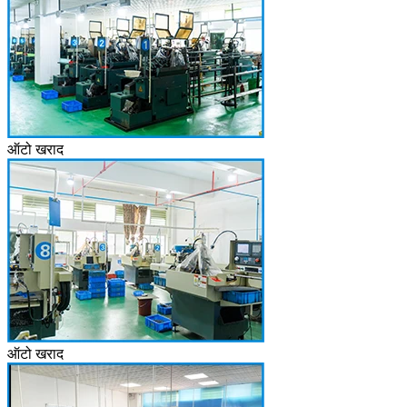
ऑटो खराद
ऑटो खराद