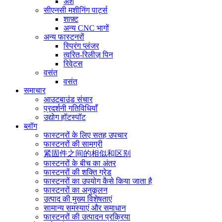
अंश
सीएनसी मशीनिंग पार्ट्स
शाफ़्ट
अन्य CNC भागों
अन्य फास्टनरों
स्प्रिंग प्लंजर
त्वरित-रिलीज़ पिन
रिवेट्स
वसंत
वसंत
समाचार
आउटबाउंड संचार
प्रदर्शनी गतिविधियाँ
उद्योग हॉटस्पॉट
ब्लॉग
फास्टनरों के लिए सतह उपचार
फास्टनरों की सामग्री
紧固件之间的相似和区别
फास्टनरों के बीच का अंतर
फास्टनरों की शक्ति ग्रेड
फास्टनरों का उपयोग कैसे किया जाता है
फास्टनरों का अनुकूलन
उत्पाद की मुख्य विशेषताएं
सामान्य समस्याएं और समाधान
फास्टनरों की उत्पादन प्रक्रिया