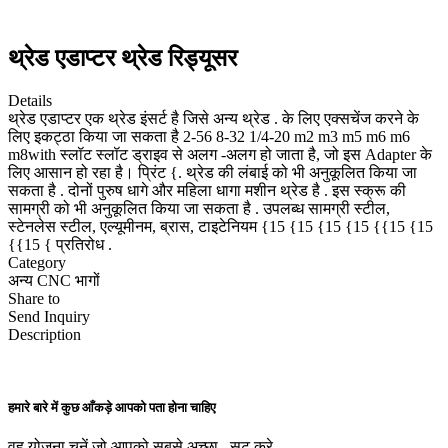
थ्रेड एडाप्टर थ्रेड रिड्यूसर
Details
थ्रेड एडाप्टर एक थ्रेड इंसर्ट है जिसे अन्य थ्रेड . के लिए एक्सचेंज करने के
लिए इकट्ठा किया जा सकता है 2-56 8-32 1/4-20 m2 m3 m5 m6 m6
m8with स्लॉट स्लॉट ड्राइव से अलग -अलग हो जाता है, जो इस Adapter के
लिए आसान हो रहा है। प्रिंट {. थ्रेड की लंबाई को भी अनुकूलित किया जा
सकता है . दोनों पुरुष धागे और महिला धागा मशीन थ्रेड है . इस स्क्रू की
सामग्री को भी अनुकूलित किया जा सकता है . उपलब्ध सामग्री स्टील,
स्टेनलेस स्टील, एल्यूमीनम, ब्रास, टाइटेनियम {15 {15 {15 {15 {{15 {15
{{15 { प्रतिरोध .
Category
अन्य CNC भागों
Share to
Send Inquiry
Description
हमारे बारे में कुछ आँकड़े आपको पता होना चाहिए
वह योजना चुनें जो आपको सबसे अच्छा . सूट करे