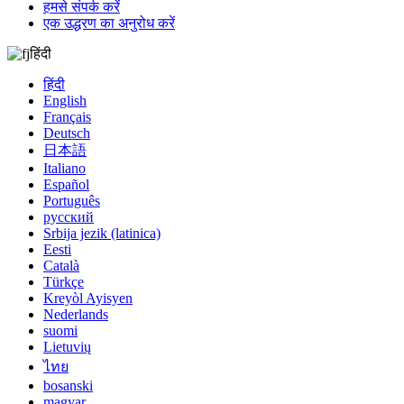
हमसे संपर्क करें
एक उद्धरण का अनुरोध करें
हिंदी
हिंदी
English
Français
Deutsch
日本語
Italiano
Español
Português
русский
Srbija jezik (latinica)
Eesti
Català
Türkçe
Kreyòl Ayisyen
Nederlands
suomi
Lietuvių
ไทย
bosanski
magyar