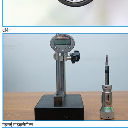
टॉर्कः
गहराई माइक्रोमीटर