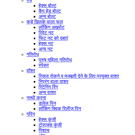
पेंच
हेक्स बोल्ट
कैप हेड बोल्ट
अन्य बोल्ट
कड़े छिलके वाला फल
लॉकिंग अखरोट
रिवेट नट
फिट नट को दबाएं
हेक्स नट
अन्य नट
गतिरोध
पुरुष महिला गतिरोध
स्पेसर
वॉशर
रिसाव रोकने व मजबूती देने के लिए प्रयुक्त वाशर
स्प्रिंग वाला वाशर
रिटेनिंग रिंग
अन्य वाशर
नत्थी करना
डावेल पिन
लॉकिंग क्विक रिलीज़ पिन
गरिन
हेक्स कुंजी
टोरएक्स कुंजी
पिशाच