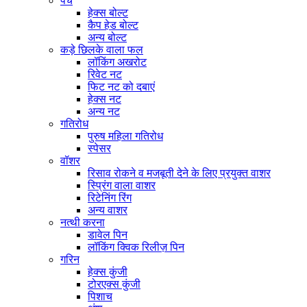
पेंच
हेक्स बोल्ट
कैप हेड बोल्ट
अन्य बोल्ट
कड़े छिलके वाला फल
लॉकिंग अखरोट
रिवेट नट
फिट नट को दबाएं
हेक्स नट
अन्य नट
गतिरोध
पुरुष महिला गतिरोध
स्पेसर
वॉशर
रिसाव रोकने व मजबूती देने के लिए प्रयुक्त वाशर
स्प्रिंग वाला वाशर
रिटेनिंग रिंग
अन्य वाशर
नत्थी करना
डावेल पिन
लॉकिंग क्विक रिलीज़ पिन
गरिन
हेक्स कुंजी
टोरएक्स कुंजी
पिशाच