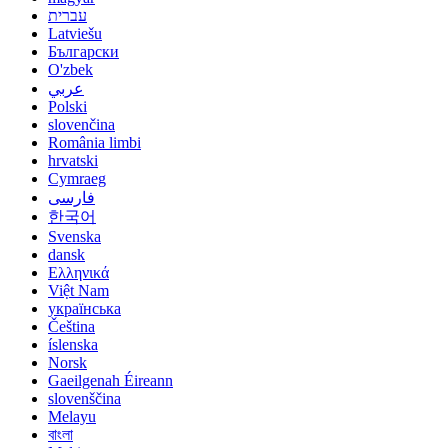
עברית
Latviešu
Български
O'zbek
عربي
Polski
slovenčina
România limbi
hrvatski
Cymraeg
فارسی
한국어
Svenska
dansk
Ελληνικά
Việt Nam
українська
Čeština
íslenska
Norsk
Gaeilgenah Éireann
slovenščina
Melayu
বাংলা