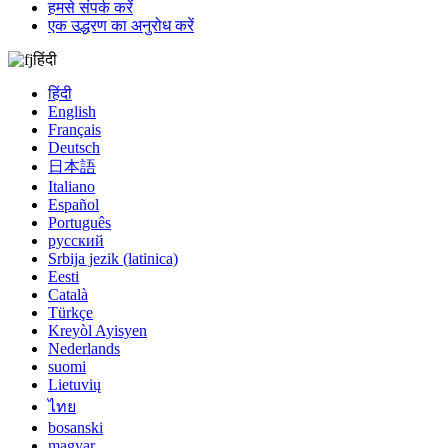
हमसे संपर्क करें
एक उद्धरण का अनुरोध करें
हिंदी
हिंदी
English
Français
Deutsch
日本語
Italiano
Español
Português
русский
Srbija jezik (latinica)
Eesti
Català
Türkçe
Kreyòl Ayisyen
Nederlands
suomi
Lietuvių
ไทย
bosanski
magyar