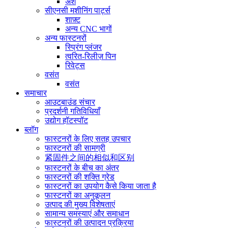
अंश
सीएनसी मशीनिंग पार्ट्स
शाफ़्ट
अन्य CNC भागों
अन्य फास्टनरों
स्प्रिंग प्लंजर
त्वरित-रिलीज़ पिन
रिवेट्स
वसंत
वसंत
समाचार
आउटबाउंड संचार
प्रदर्शनी गतिविधियाँ
उद्योग हॉटस्पॉट
ब्लॉग
फास्टनरों के लिए सतह उपचार
फास्टनरों की सामग्री
紧固件之间的相似和区别
फास्टनरों के बीच का अंतर
फास्टनरों की शक्ति ग्रेड
फास्टनरों का उपयोग कैसे किया जाता है
फास्टनरों का अनुकूलन
उत्पाद की मुख्य विशेषताएं
सामान्य समस्याएं और समाधान
फास्टनरों की उत्पादन प्रक्रिया