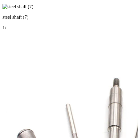
steel shaft (7)
1
/