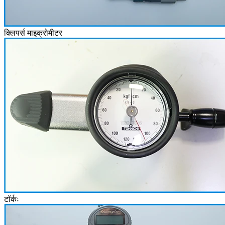
क्लिपर्स माइक्रोमीटर
टॉर्कः