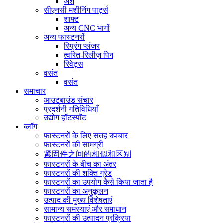
अंश
सीएनसी मशीनिंग पार्ट्स
शाफ़्ट
अन्य CNC भागों
अन्य फास्टनरों
स्प्रिंग प्लंजर
त्वरित-रिलीज़ पिन
रिवेट्स
वसंत
वसंत
समाचार
आउटबाउंड संचार
प्रदर्शनी गतिविधियाँ
उद्योग हॉटस्पॉट
ब्लॉग
फास्टनरों के लिए सतह उपचार
फास्टनरों की सामग्री
紧固件之间的相似和区别
फास्टनरों के बीच का अंतर
फास्टनरों की शक्ति ग्रेड
फास्टनरों का उपयोग कैसे किया जाता है
फास्टनरों का अनुकूलन
उत्पाद की मुख्य विशेषताएं
सामान्य समस्याएं और समाधान
फास्टनरों की उत्पादन प्रक्रिया