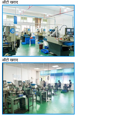
ऑटो खराद
ऑटो खराद