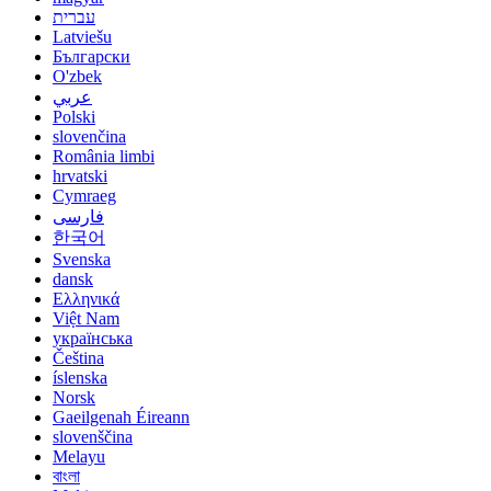
עברית
Latviešu
Български
O'zbek
عربي
Polski
slovenčina
România limbi
hrvatski
Cymraeg
فارسی
한국어
Svenska
dansk
Ελληνικά
Việt Nam
українська
Čeština
íslenska
Norsk
Gaeilgenah Éireann
slovenščina
Melayu
বাংলা