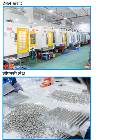
टेबल खराद
सीएनसी लेथ