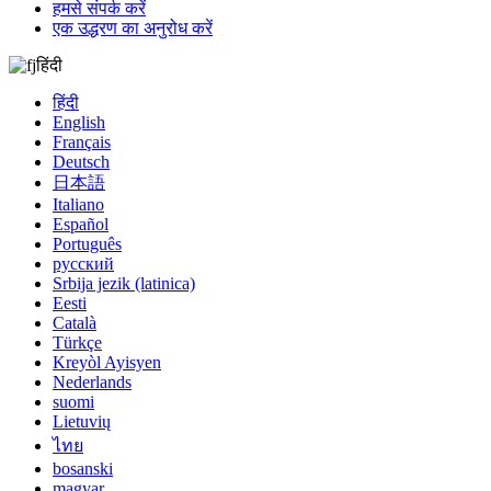
हमसे संपर्क करें
एक उद्धरण का अनुरोध करें
हिंदी
हिंदी
English
Français
Deutsch
日本語
Italiano
Español
Português
русский
Srbija jezik (latinica)
Eesti
Català
Türkçe
Kreyòl Ayisyen
Nederlands
suomi
Lietuvių
ไทย
bosanski
magyar