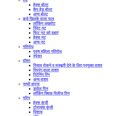
पेंच
हेक्स बोल्ट
कैप हेड बोल्ट
अन्य बोल्ट
कड़े छिलके वाला फल
लॉकिंग अखरोट
रिवेट नट
फिट नट को दबाएं
हेक्स नट
अन्य नट
गतिरोध
पुरुष महिला गतिरोध
स्पेसर
वॉशर
रिसाव रोकने व मजबूती देने के लिए प्रयुक्त वाशर
स्प्रिंग वाला वाशर
रिटेनिंग रिंग
अन्य वाशर
नत्थी करना
डावेल पिन
लॉकिंग क्विक रिलीज़ पिन
गरिन
हेक्स कुंजी
टोरएक्स कुंजी
पिशाच