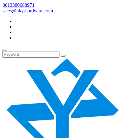
8613380688971
sales@hky-hardware.com