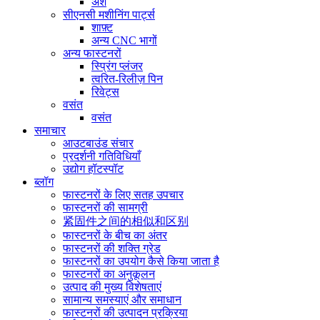
अंश
सीएनसी मशीनिंग पार्ट्स
शाफ़्ट
अन्य CNC भागों
अन्य फास्टनरों
स्प्रिंग प्लंजर
त्वरित-रिलीज़ पिन
रिवेट्स
वसंत
वसंत
समाचार
आउटबाउंड संचार
प्रदर्शनी गतिविधियाँ
उद्योग हॉटस्पॉट
ब्लॉग
फास्टनरों के लिए सतह उपचार
फास्टनरों की सामग्री
紧固件之间的相似和区别
फास्टनरों के बीच का अंतर
फास्टनरों की शक्ति ग्रेड
फास्टनरों का उपयोग कैसे किया जाता है
फास्टनरों का अनुकूलन
उत्पाद की मुख्य विशेषताएं
सामान्य समस्याएं और समाधान
फास्टनरों की उत्पादन प्रक्रिया