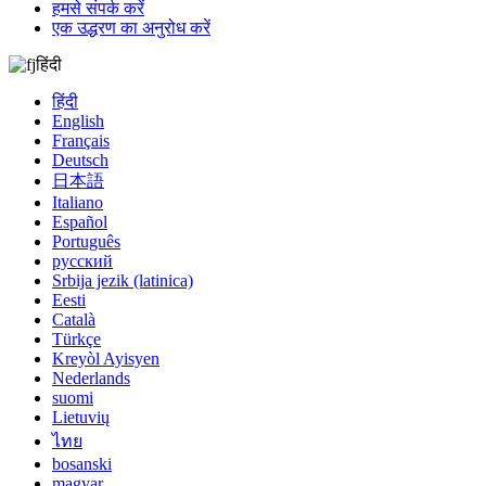
हमसे संपर्क करें
एक उद्धरण का अनुरोध करें
हिंदी
हिंदी
English
Français
Deutsch
日本語
Italiano
Español
Português
русский
Srbija jezik (latinica)
Eesti
Català
Türkçe
Kreyòl Ayisyen
Nederlands
suomi
Lietuvių
ไทย
bosanski
magyar