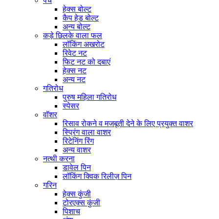
पेंच
हेक्स बोल्ट
कैप हेड बोल्ट
अन्य बोल्ट
कड़े छिलके वाला फल
लॉकिंग अखरोट
रिवेट नट
फिट नट को दबाएं
हेक्स नट
अन्य नट
गतिरोध
पुरुष महिला गतिरोध
स्पेसर
वॉशर
रिसाव रोकने व मजबूती देने के लिए प्रयुक्त वाशर
स्प्रिंग वाला वाशर
रिटेनिंग रिंग
अन्य वाशर
नत्थी करना
डावेल पिन
लॉकिंग क्विक रिलीज़ पिन
गरिन
हेक्स कुंजी
टोरएक्स कुंजी
पिशाच