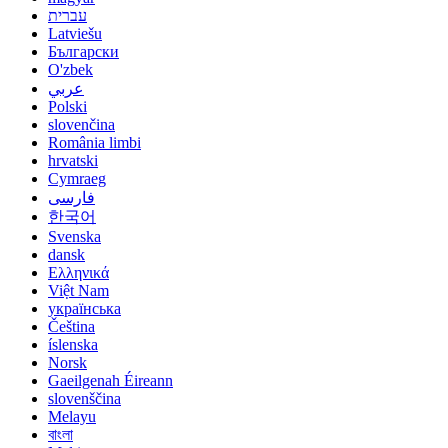
עברית
Latviešu
Български
O'zbek
عربي
Polski
slovenčina
România limbi
hrvatski
Cymraeg
فارسی
한국어
Svenska
dansk
Ελληνικά
Việt Nam
українська
Čeština
íslenska
Norsk
Gaeilgenah Éireann
slovenščina
Melayu
বাংলা