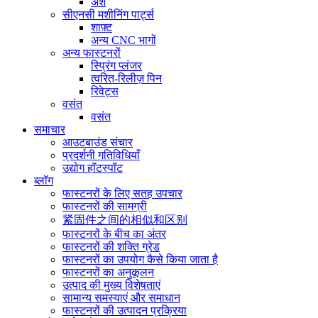
अंश
सीएनसी मशीनिंग पार्ट्स
शाफ़्ट
अन्य CNC भागों
अन्य फास्टनरों
स्प्रिंग प्लंजर
त्वरित-रिलीज़ पिन
रिवेट्स
वसंत
वसंत
समाचार
आउटबाउंड संचार
प्रदर्शनी गतिविधियाँ
उद्योग हॉटस्पॉट
ब्लॉग
फास्टनरों के लिए सतह उपचार
फास्टनरों की सामग्री
紧固件之间的相似和区别
फास्टनरों के बीच का अंतर
फास्टनरों की शक्ति ग्रेड
फास्टनरों का उपयोग कैसे किया जाता है
फास्टनरों का अनुकूलन
उत्पाद की मुख्य विशेषताएं
सामान्य समस्याएं और समाधान
फास्टनरों की उत्पादन प्रक्रिया