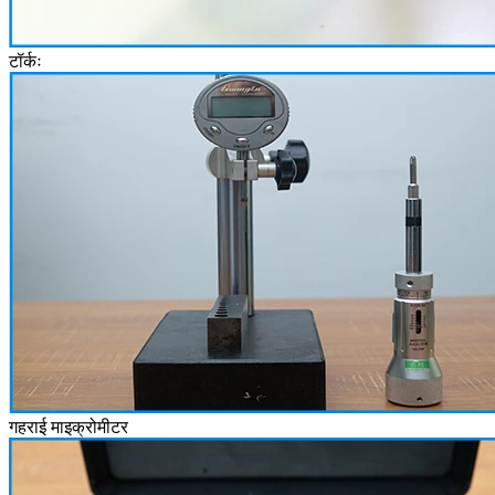
टॉर्कः
गहराई माइक्रोमीटर