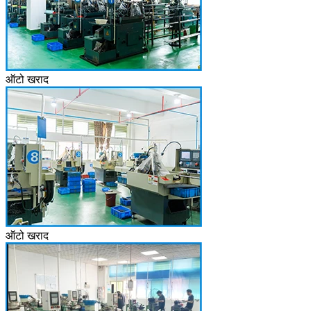
ऑटो खराद
ऑटो खराद