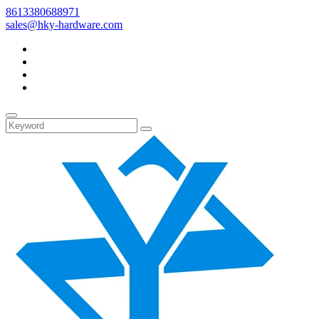
8613380688971
sales@hky-hardware.com