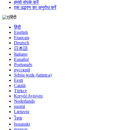
हमसे संपर्क करें
एक उद्धरण का अनुरोध करें
हिंदी
हिंदी
English
Français
Deutsch
日本語
Italiano
Español
Português
русский
Srbija jezik (latinica)
Eesti
Català
Türkçe
Kreyòl Ayisyen
Nederlands
suomi
Lietuvių
ไทย
bosanski
magyar