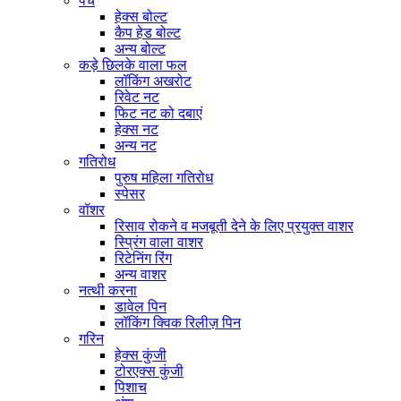
पेंच
हेक्स बोल्ट
कैप हेड बोल्ट
अन्य बोल्ट
कड़े छिलके वाला फल
लॉकिंग अखरोट
रिवेट नट
फिट नट को दबाएं
हेक्स नट
अन्य नट
गतिरोध
पुरुष महिला गतिरोध
स्पेसर
वॉशर
रिसाव रोकने व मजबूती देने के लिए प्रयुक्त वाशर
स्प्रिंग वाला वाशर
रिटेनिंग रिंग
अन्य वाशर
नत्थी करना
डावेल पिन
लॉकिंग क्विक रिलीज़ पिन
गरिन
हेक्स कुंजी
टोरएक्स कुंजी
पिशाच