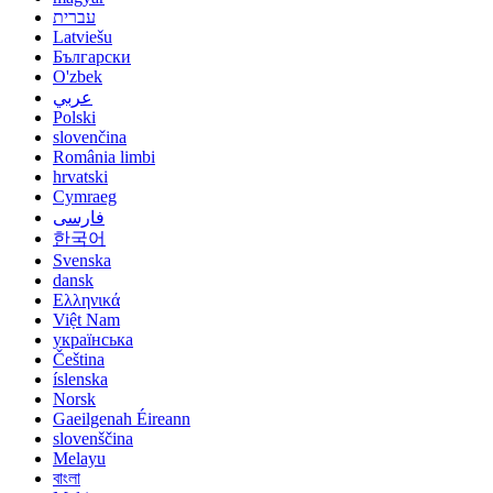
עברית
Latviešu
Български
O'zbek
عربي
Polski
slovenčina
România limbi
hrvatski
Cymraeg
فارسی
한국어
Svenska
dansk
Ελληνικά
Việt Nam
українська
Čeština
íslenska
Norsk
Gaeilgenah Éireann
slovenščina
Melayu
বাংলা