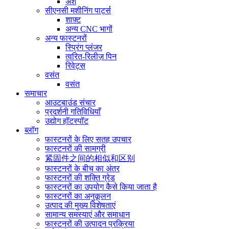
अंश
सीएनसी मशीनिंग पार्ट्स
शाफ़्ट
अन्य CNC भागों
अन्य फास्टनरों
स्प्रिंग प्लंजर
त्वरित-रिलीज़ पिन
रिवेट्स
वसंत
वसंत
समाचार
आउटबाउंड संचार
प्रदर्शनी गतिविधियाँ
उद्योग हॉटस्पॉट
ब्लॉग
फास्टनरों के लिए सतह उपचार
फास्टनरों की सामग्री
紧固件之间的相似和区别
फास्टनरों के बीच का अंतर
फास्टनरों की शक्ति ग्रेड
फास्टनरों का उपयोग कैसे किया जाता है
फास्टनरों का अनुकूलन
उत्पाद की मुख्य विशेषताएं
सामान्य समस्याएं और समाधान
फास्टनरों की उत्पादन प्रक्रिया