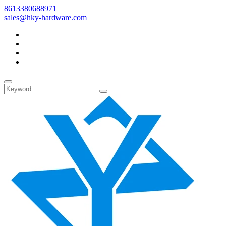
8613380688971
sales@hky-hardware.com