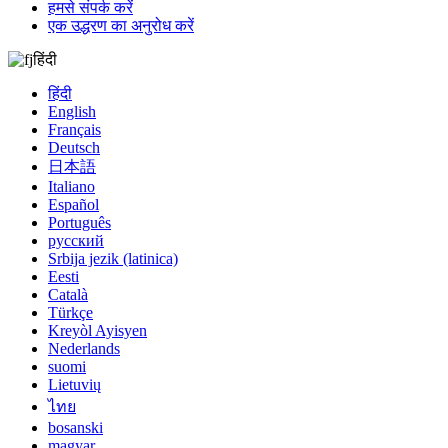
हमसे संपर्क करें
एक उद्धरण का अनुरोध करें
हिंदी
हिंदी
English
Français
Deutsch
日本語
Italiano
Español
Português
русский
Srbija jezik (latinica)
Eesti
Català
Türkçe
Kreyòl Ayisyen
Nederlands
suomi
Lietuvių
ไทย
bosanski
magyar