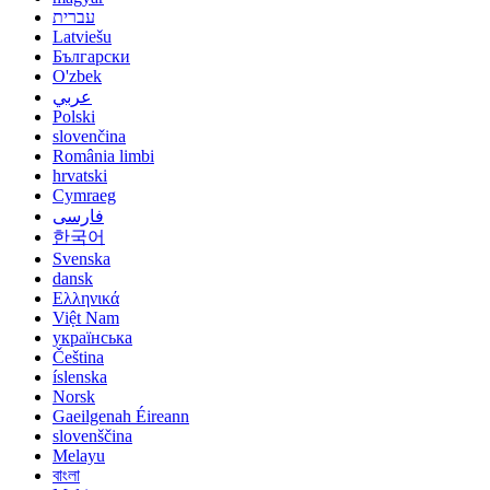
עברית
Latviešu
Български
O'zbek
عربي
Polski
slovenčina
România limbi
hrvatski
Cymraeg
فارسی
한국어
Svenska
dansk
Ελληνικά
Việt Nam
українська
Čeština
íslenska
Norsk
Gaeilgenah Éireann
slovenščina
Melayu
বাংলা