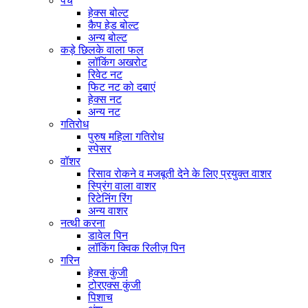
पेंच
हेक्स बोल्ट
कैप हेड बोल्ट
अन्य बोल्ट
कड़े छिलके वाला फल
लॉकिंग अखरोट
रिवेट नट
फिट नट को दबाएं
हेक्स नट
अन्य नट
गतिरोध
पुरुष महिला गतिरोध
स्पेसर
वॉशर
रिसाव रोकने व मजबूती देने के लिए प्रयुक्त वाशर
स्प्रिंग वाला वाशर
रिटेनिंग रिंग
अन्य वाशर
नत्थी करना
डावेल पिन
लॉकिंग क्विक रिलीज़ पिन
गरिन
हेक्स कुंजी
टोरएक्स कुंजी
पिशाच