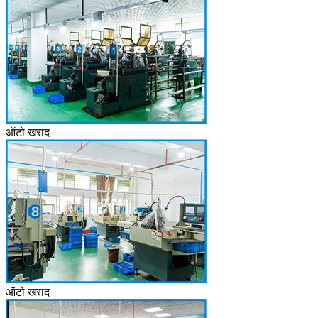
ऑटो खराद
ऑटो खराद