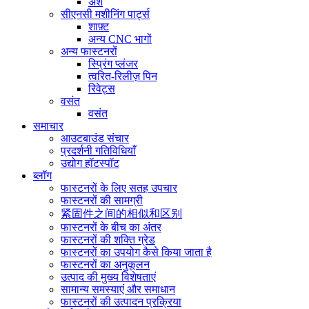
अंश
सीएनसी मशीनिंग पार्ट्स
शाफ़्ट
अन्य CNC भागों
अन्य फास्टनरों
स्प्रिंग प्लंजर
त्वरित-रिलीज़ पिन
रिवेट्स
वसंत
वसंत
समाचार
आउटबाउंड संचार
प्रदर्शनी गतिविधियाँ
उद्योग हॉटस्पॉट
ब्लॉग
फास्टनरों के लिए सतह उपचार
फास्टनरों की सामग्री
紧固件之间的相似和区别
फास्टनरों के बीच का अंतर
फास्टनरों की शक्ति ग्रेड
फास्टनरों का उपयोग कैसे किया जाता है
फास्टनरों का अनुकूलन
उत्पाद की मुख्य विशेषताएं
सामान्य समस्याएं और समाधान
फास्टनरों की उत्पादन प्रक्रिया