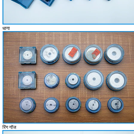
धागा
रिंग गॉज