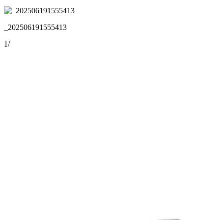
_202506191555413
1
/