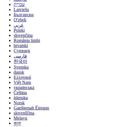
עברית
Latviešu
Български
O'zbek
عربي
Polski
slovenčina
România limbi
hrvatski
Cymraeg
فارسی
한국어
Svenska
dansk
Ελληνικά
Việt Nam
українська
Čeština
íslenska
Norsk
Gaeilgenah Éireann
slovenščina
Melayu
বাংলা