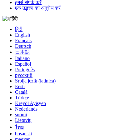
हमसे संपर्क करें
एक उद्धरण का अनुरोध करें
हिंदी
हिंदी
English
Français
Deutsch
日本語
Italiano
Español
Português
русский
Srbija jezik (latinica)
Eesti
Català
Türkçe
Kreyòl Ayisyen
Nederlands
suomi
Lietuvių
ไทย
bosanski
magyar