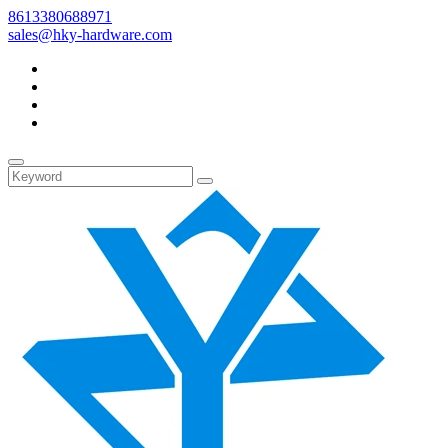
8613380688971
sales@hky-hardware.com