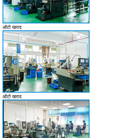
ऑटो खराद
ऑटो खराद