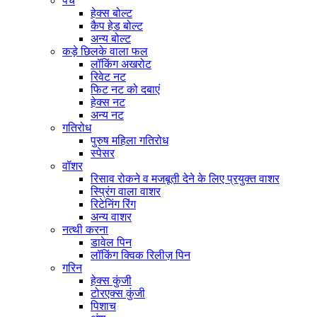
पेंच
हेक्स बोल्ट
कैप हेड बोल्ट
अन्य बोल्ट
कड़े छिलके वाला फल
लॉकिंग अखरोट
रिवेट नट
फिट नट को दबाएं
हेक्स नट
अन्य नट
गतिरोध
पुरुष महिला गतिरोध
स्पेसर
वॉशर
रिसाव रोकने व मजबूती देने के लिए प्रयुक्त वाशर
स्प्रिंग वाला वाशर
रिटेनिंग रिंग
अन्य वाशर
नत्थी करना
डावेल पिन
लॉकिंग क्विक रिलीज़ पिन
गरिन
हेक्स कुंजी
टोरएक्स कुंजी
पिशाच