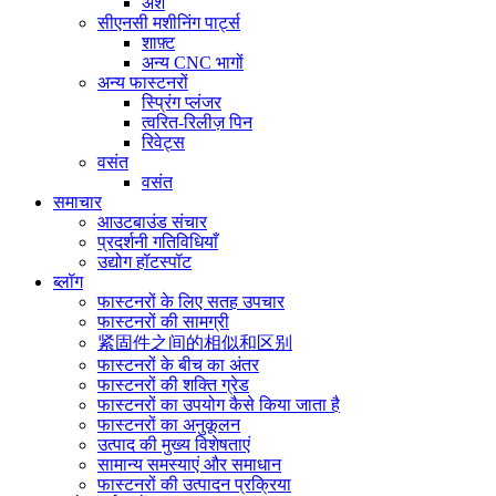
अंश
सीएनसी मशीनिंग पार्ट्स
शाफ़्ट
अन्य CNC भागों
अन्य फास्टनरों
स्प्रिंग प्लंजर
त्वरित-रिलीज़ पिन
रिवेट्स
वसंत
वसंत
समाचार
आउटबाउंड संचार
प्रदर्शनी गतिविधियाँ
उद्योग हॉटस्पॉट
ब्लॉग
फास्टनरों के लिए सतह उपचार
फास्टनरों की सामग्री
紧固件之间的相似和区别
फास्टनरों के बीच का अंतर
फास्टनरों की शक्ति ग्रेड
फास्टनरों का उपयोग कैसे किया जाता है
फास्टनरों का अनुकूलन
उत्पाद की मुख्य विशेषताएं
सामान्य समस्याएं और समाधान
फास्टनरों की उत्पादन प्रक्रिया