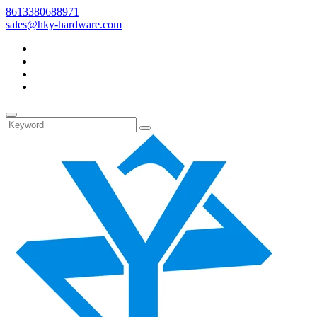
8613380688971
sales@hky-hardware.com