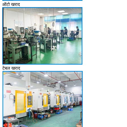
ऑटो खराद
टेबल खराद