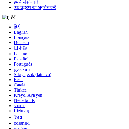
हमसे संपर्क करें
एक उद्धरण का अनुरोध करें
हिंदी
हिंदी
English
Français
Deutsch
日本語
Italiano
Español
Português
русский
Srbija jezik (latinica)
Eesti
Català
Türkçe
Kreyòl Ayisyen
Nederlands
suomi
Lietuvių
ไทย
bosanski
magyar