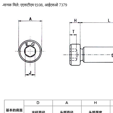
-मानक मिले: एएसटीएम ए108, आईएसओ 7379