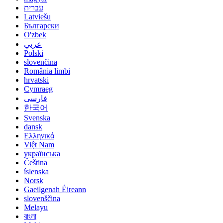
עברית
Latviešu
Български
O'zbek
عربي
Polski
slovenčina
România limbi
hrvatski
Cymraeg
فارسی
한국어
Svenska
dansk
Ελληνικά
Việt Nam
українська
Čeština
íslenska
Norsk
Gaeilgenah Éireann
slovenščina
Melayu
বাংলা