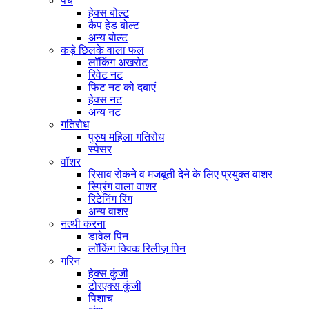
पेंच
हेक्स बोल्ट
कैप हेड बोल्ट
अन्य बोल्ट
कड़े छिलके वाला फल
लॉकिंग अखरोट
रिवेट नट
फिट नट को दबाएं
हेक्स नट
अन्य नट
गतिरोध
पुरुष महिला गतिरोध
स्पेसर
वॉशर
रिसाव रोकने व मजबूती देने के लिए प्रयुक्त वाशर
स्प्रिंग वाला वाशर
रिटेनिंग रिंग
अन्य वाशर
नत्थी करना
डावेल पिन
लॉकिंग क्विक रिलीज़ पिन
गरिन
हेक्स कुंजी
टोरएक्स कुंजी
पिशाच