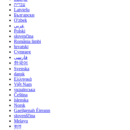
עברית
Latviešu
Български
O'zbek
عربي
Polski
slovenčina
România limbi
hrvatski
Cymraeg
فارسی
한국어
Svenska
dansk
Ελληνικά
Việt Nam
українська
Čeština
íslenska
Norsk
Gaeilgenah Éireann
slovenščina
Melayu
বাংলা