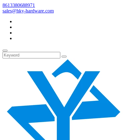
8613380688971
sales@hky-hardware.com