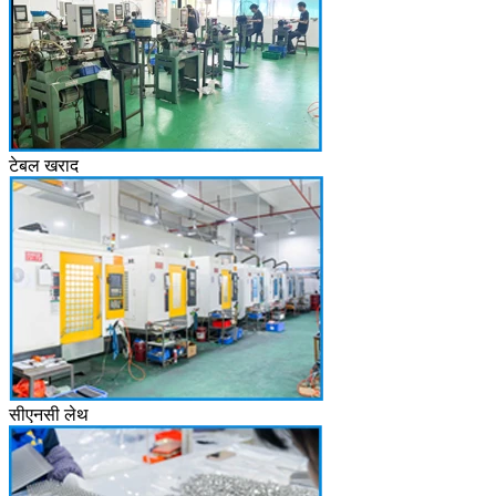
टेबल खराद
सीएनसी लेथ