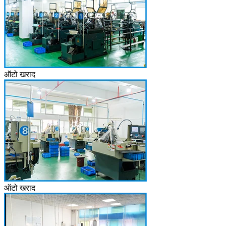
ऑटो खराद
ऑटो खराद