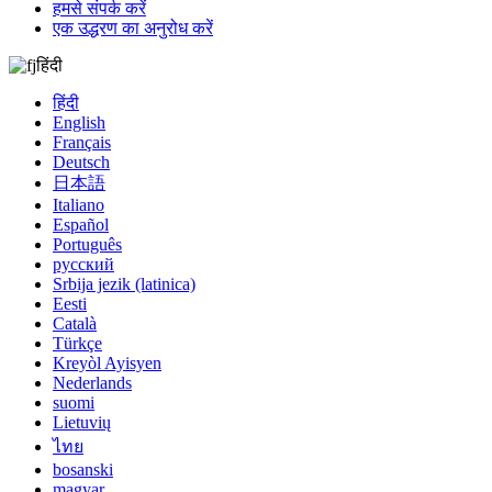
हमसे संपर्क करें
एक उद्धरण का अनुरोध करें
हिंदी
हिंदी
English
Français
Deutsch
日本語
Italiano
Español
Português
русский
Srbija jezik (latinica)
Eesti
Català
Türkçe
Kreyòl Ayisyen
Nederlands
suomi
Lietuvių
ไทย
bosanski
magyar