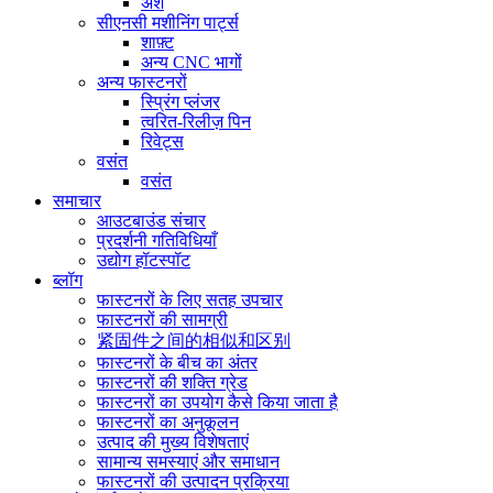
अंश
सीएनसी मशीनिंग पार्ट्स
शाफ़्ट
अन्य CNC भागों
अन्य फास्टनरों
स्प्रिंग प्लंजर
त्वरित-रिलीज़ पिन
रिवेट्स
वसंत
वसंत
समाचार
आउटबाउंड संचार
प्रदर्शनी गतिविधियाँ
उद्योग हॉटस्पॉट
ब्लॉग
फास्टनरों के लिए सतह उपचार
फास्टनरों की सामग्री
紧固件之间的相似和区别
फास्टनरों के बीच का अंतर
फास्टनरों की शक्ति ग्रेड
फास्टनरों का उपयोग कैसे किया जाता है
फास्टनरों का अनुकूलन
उत्पाद की मुख्य विशेषताएं
सामान्य समस्याएं और समाधान
फास्टनरों की उत्पादन प्रक्रिया