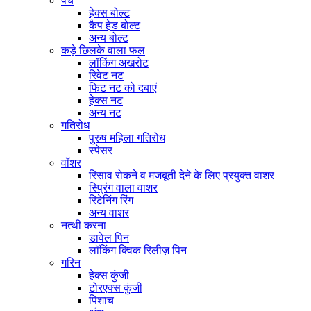
पेंच
हेक्स बोल्ट
कैप हेड बोल्ट
अन्य बोल्ट
कड़े छिलके वाला फल
लॉकिंग अखरोट
रिवेट नट
फिट नट को दबाएं
हेक्स नट
अन्य नट
गतिरोध
पुरुष महिला गतिरोध
स्पेसर
वॉशर
रिसाव रोकने व मजबूती देने के लिए प्रयुक्त वाशर
स्प्रिंग वाला वाशर
रिटेनिंग रिंग
अन्य वाशर
नत्थी करना
डावेल पिन
लॉकिंग क्विक रिलीज़ पिन
गरिन
हेक्स कुंजी
टोरएक्स कुंजी
पिशाच