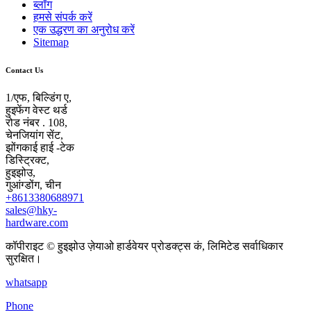
ब्लॉग
हमसे संपर्क करें
एक उद्धरण का अनुरोध करें
Sitemap
Contact Us
1/एफ, बिल्डिंग ए,
हुइफेंग वेस्ट थर्ड
रोड नंबर . 108,
चेनजियांग सेंट,
झोंगकाई हाई -टेक
डिस्ट्रिक्ट,
हुइझोउ,
गुआंग्डोंग, चीन
+8613380688971
sales@hky-
hardware.com
कॉपीराइट © हुइझोउ ज़ेयाओ हार्डवेयर प्रोडक्ट्स कं, लिमिटेड सर्वाधिकार
सुरक्षित।
whatsapp
Phone