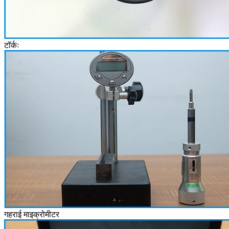
टॉर्कः
गहराई माइक्रोमीटर