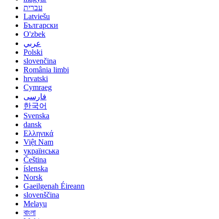
עברית
Latviešu
Български
O'zbek
عربي
Polski
slovenčina
România limbi
hrvatski
Cymraeg
فارسی
한국어
Svenska
dansk
Ελληνικά
Việt Nam
українська
Čeština
íslenska
Norsk
Gaeilgenah Éireann
slovenščina
Melayu
বাংলা