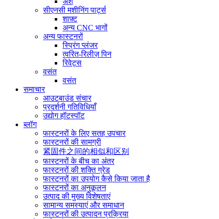
अंश
सीएनसी मशीनिंग पार्ट्स
शाफ़्ट
अन्य CNC भागों
अन्य फास्टनरों
स्प्रिंग प्लंजर
त्वरित-रिलीज़ पिन
रिवेट्स
वसंत
वसंत
समाचार
आउटबाउंड संचार
प्रदर्शनी गतिविधियाँ
उद्योग हॉटस्पॉट
ब्लॉग
फास्टनरों के लिए सतह उपचार
फास्टनरों की सामग्री
紧固件之间的相似和区别
फास्टनरों के बीच का अंतर
फास्टनरों की शक्ति ग्रेड
फास्टनरों का उपयोग कैसे किया जाता है
फास्टनरों का अनुकूलन
उत्पाद की मुख्य विशेषताएं
सामान्य समस्याएं और समाधान
फास्टनरों की उत्पादन प्रक्रिया