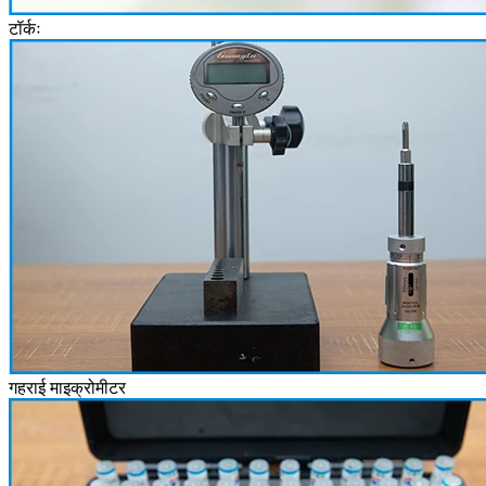
टॉर्कः
गहराई माइक्रोमीटर