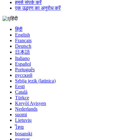
हमसे संपर्क करें
एक उद्धरण का अनुरोध करें
हिंदी
हिंदी
English
Français
Deutsch
日本語
Italiano
Español
Português
русский
Srbija jezik (latinica)
Eesti
Català
Türkçe
Kreyòl Ayisyen
Nederlands
suomi
Lietuvių
ไทย
bosanski
magyar