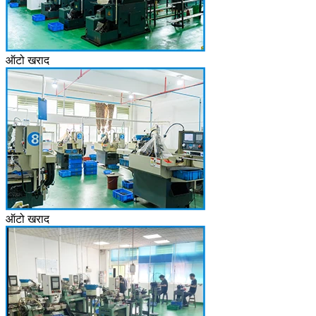
ऑटो खराद
ऑटो खराद