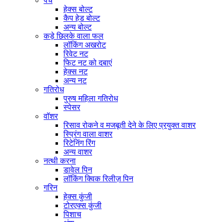
पेंच
हेक्स बोल्ट
कैप हेड बोल्ट
अन्य बोल्ट
कड़े छिलके वाला फल
लॉकिंग अखरोट
रिवेट नट
फिट नट को दबाएं
हेक्स नट
अन्य नट
गतिरोध
पुरुष महिला गतिरोध
स्पेसर
वॉशर
रिसाव रोकने व मजबूती देने के लिए प्रयुक्त वाशर
स्प्रिंग वाला वाशर
रिटेनिंग रिंग
अन्य वाशर
नत्थी करना
डावेल पिन
लॉकिंग क्विक रिलीज़ पिन
गरिन
हेक्स कुंजी
टोरएक्स कुंजी
पिशाच