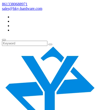
8613380688971
sales@hky-hardware.com