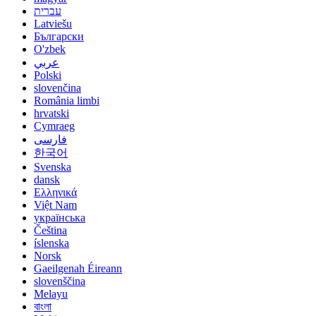
עברית
Latviešu
Български
O'zbek
عربي
Polski
slovenčina
România limbi
hrvatski
Cymraeg
فارسی
한국어
Svenska
dansk
Ελληνικά
Việt Nam
українська
Čeština
íslenska
Norsk
Gaeilgenah Éireann
slovenščina
Melayu
বাংলা