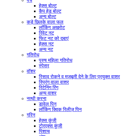
पेंच
हेक्स बोल्ट
कैप हेड बोल्ट
अन्य बोल्ट
कड़े छिलके वाला फल
लॉकिंग अखरोट
रिवेट नट
फिट नट को दबाएं
हेक्स नट
अन्य नट
गतिरोध
पुरुष महिला गतिरोध
स्पेसर
वॉशर
रिसाव रोकने व मजबूती देने के लिए प्रयुक्त वाशर
स्प्रिंग वाला वाशर
रिटेनिंग रिंग
अन्य वाशर
नत्थी करना
डावेल पिन
लॉकिंग क्विक रिलीज़ पिन
गरिन
हेक्स कुंजी
टोरएक्स कुंजी
पिशाच