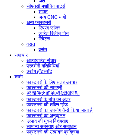
अंश
सीएनसी मशीनिंग पार्ट्स
शाफ़्ट
अन्य CNC भागों
अन्य फास्टनरों
स्प्रिंग प्लंजर
त्वरित-रिलीज़ पिन
रिवेट्स
वसंत
वसंत
समाचार
आउटबाउंड संचार
प्रदर्शनी गतिविधियाँ
उद्योग हॉटस्पॉट
ब्लॉग
फास्टनरों के लिए सतह उपचार
फास्टनरों की सामग्री
紧固件之间的相似和区别
फास्टनरों के बीच का अंतर
फास्टनरों की शक्ति ग्रेड
फास्टनरों का उपयोग कैसे किया जाता है
फास्टनरों का अनुकूलन
उत्पाद की मुख्य विशेषताएं
सामान्य समस्याएं और समाधान
फास्टनरों की उत्पादन प्रक्रिया