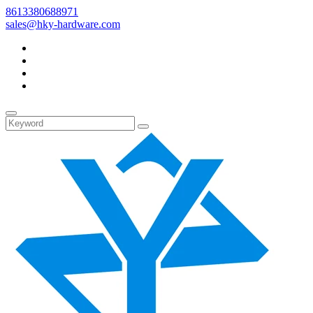
8613380688971
sales@hky-hardware.com