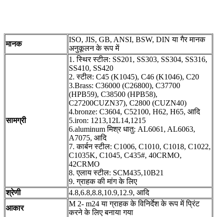
ISO, JIS, GB, ANSI, BSW, DIN या गैर मानक
मानक
अनुकूलन के रूप में
1. स्थिर स्टील: SS201, SS303, SS304, SS316,
SS410, SS420
2. स्टील: C45 (K1045), C46 (K1046), C20
3.Brass: C36000 (C26800), C37700
(HPB59), C38500 (HPB58),
C27200CUZN37), C2800 (CUZN40)
4.bronze: C3604, C52100, H62, H65, आदि
सामग्री
5.iron: 1213,12L14,1215
6.aluminum मिश्र धातु: AL6061, AL6063,
A7075, आदि
7. कार्बन स्टील: C1006, C1010, C1018, C1022,
C1035K, C1045, C435#, 40CRMO,
42CRMO
8. एलाय स्टील: SCM435,10B21
9. ग्राहक की मांग के लिए
श्रेणी
4.8,6.8,8.8,10.9,12.9, आदि
M 2- m24 या ग्राहक के विनिर्देश के रूप में प्रिंट
आकार
करने के लिए बनाया गया