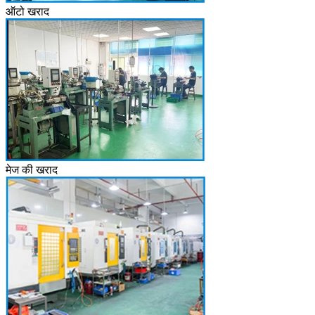
ऑटो खराद
मेज की खराद