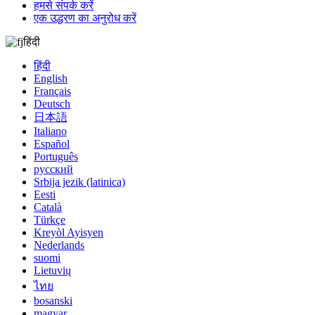
हमसे संपर्क करें
एक उद्धरण का अनुरोध करें
हिंदी
हिंदी
English
Français
Deutsch
日本語
Italiano
Español
Português
русский
Srbija jezik (latinica)
Eesti
Català
Türkçe
Kreyòl Ayisyen
Nederlands
suomi
Lietuvių
ไทย
bosanski
magyar