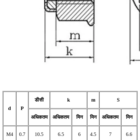
डीसी
k
m
S
d
P
अधिकतम
अधिकतम
मिन
मिन
अधिकतम
मिन
M4
0.7
10.5
6.5
6
4.5
7
6.6