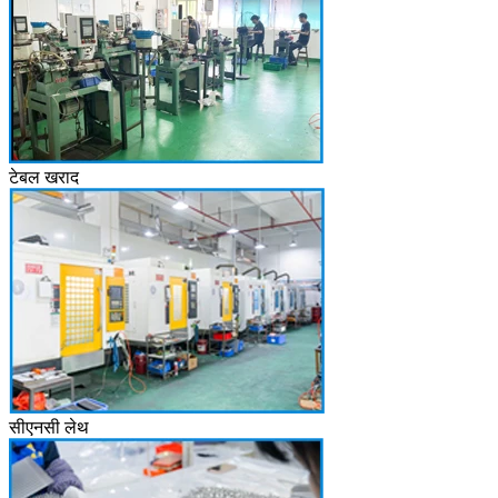
टेबल खराद
सीएनसी लेथ