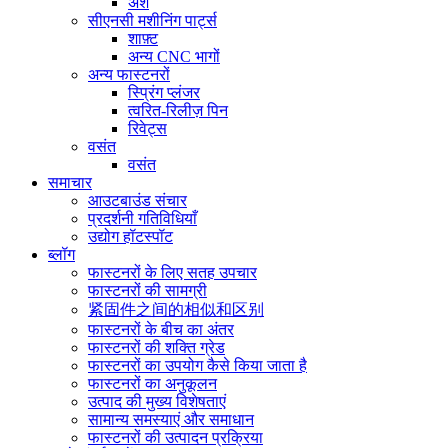
अंश
सीएनसी मशीनिंग पार्ट्स
शाफ़्ट
अन्य CNC भागों
अन्य फास्टनरों
स्प्रिंग प्लंजर
त्वरित-रिलीज़ पिन
रिवेट्स
वसंत
वसंत
समाचार
आउटबाउंड संचार
प्रदर्शनी गतिविधियाँ
उद्योग हॉटस्पॉट
ब्लॉग
फास्टनरों के लिए सतह उपचार
फास्टनरों की सामग्री
紧固件之间的相似和区别
फास्टनरों के बीच का अंतर
फास्टनरों की शक्ति ग्रेड
फास्टनरों का उपयोग कैसे किया जाता है
फास्टनरों का अनुकूलन
उत्पाद की मुख्य विशेषताएं
सामान्य समस्याएं और समाधान
फास्टनरों की उत्पादन प्रक्रिया