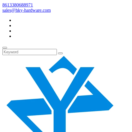
8613380688971
sales@hky-hardware.com