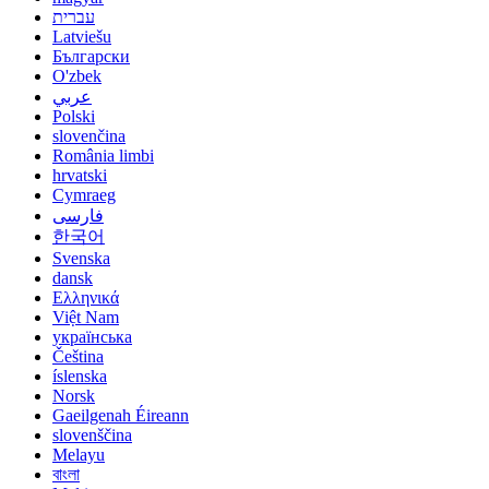
עברית
Latviešu
Български
O'zbek
عربي
Polski
slovenčina
România limbi
hrvatski
Cymraeg
فارسی
한국어
Svenska
dansk
Ελληνικά
Việt Nam
українська
Čeština
íslenska
Norsk
Gaeilgenah Éireann
slovenščina
Melayu
বাংলা