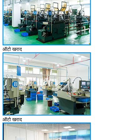
ऑटो खराद
ऑटो खराद