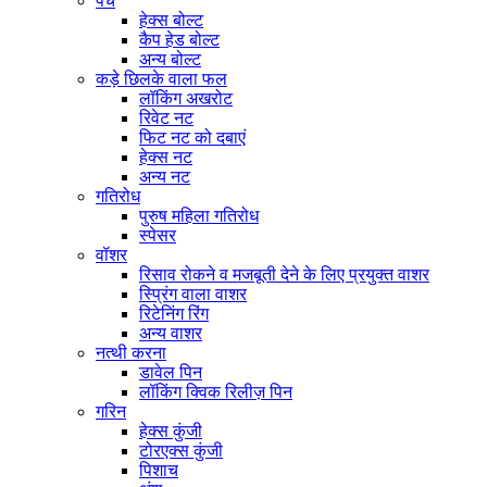
पेंच
हेक्स बोल्ट
कैप हेड बोल्ट
अन्य बोल्ट
कड़े छिलके वाला फल
लॉकिंग अखरोट
रिवेट नट
फिट नट को दबाएं
हेक्स नट
अन्य नट
गतिरोध
पुरुष महिला गतिरोध
स्पेसर
वॉशर
रिसाव रोकने व मजबूती देने के लिए प्रयुक्त वाशर
स्प्रिंग वाला वाशर
रिटेनिंग रिंग
अन्य वाशर
नत्थी करना
डावेल पिन
लॉकिंग क्विक रिलीज़ पिन
गरिन
हेक्स कुंजी
टोरएक्स कुंजी
पिशाच