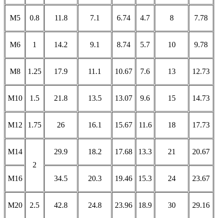
M5
0.8
11.8
7.1
6.74
4.7
8
7.78
M6
1
14.2
9.1
8.74
5.7
10
9.78
M8
1.25
17.9
11.1
10.67
7.6
13
12.73
M10
1.5
21.8
13.5
13.07
9.6
15
14.73
M12
1.75
26
16.1
15.67
11.6
18
17.73
M14
29.9
18.2
17.68
13.3
21
20.67
2
M16
34.5
20.3
19.46
15.3
24
23.67
M20
2.5
42.8
24.8
23.96
18.9
30
29.16