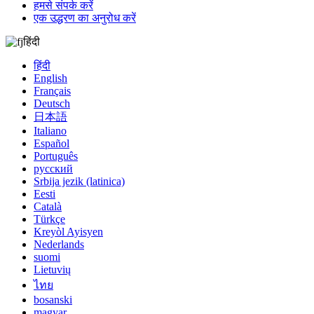
हमसे संपर्क करें
एक उद्धरण का अनुरोध करें
हिंदी
हिंदी
English
Français
Deutsch
日本語
Italiano
Español
Português
русский
Srbija jezik (latinica)
Eesti
Català
Türkçe
Kreyòl Ayisyen
Nederlands
suomi
Lietuvių
ไทย
bosanski
magyar