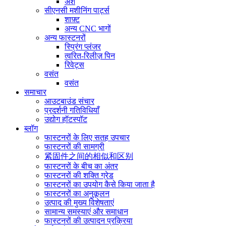
अंश
सीएनसी मशीनिंग पार्ट्स
शाफ़्ट
अन्य CNC भागों
अन्य फास्टनरों
स्प्रिंग प्लंजर
त्वरित-रिलीज़ पिन
रिवेट्स
वसंत
वसंत
समाचार
आउटबाउंड संचार
प्रदर्शनी गतिविधियाँ
उद्योग हॉटस्पॉट
ब्लॉग
फास्टनरों के लिए सतह उपचार
फास्टनरों की सामग्री
紧固件之间的相似和区别
फास्टनरों के बीच का अंतर
फास्टनरों की शक्ति ग्रेड
फास्टनरों का उपयोग कैसे किया जाता है
फास्टनरों का अनुकूलन
उत्पाद की मुख्य विशेषताएं
सामान्य समस्याएं और समाधान
फास्टनरों की उत्पादन प्रक्रिया