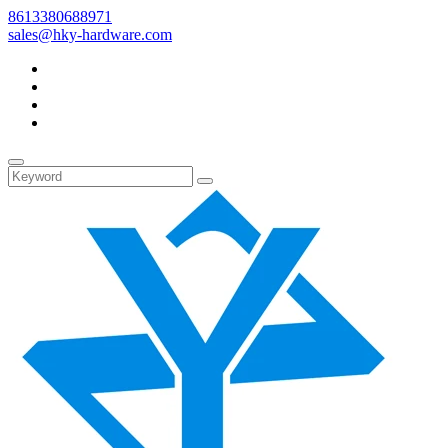
8613380688971
sales@hky-hardware.com