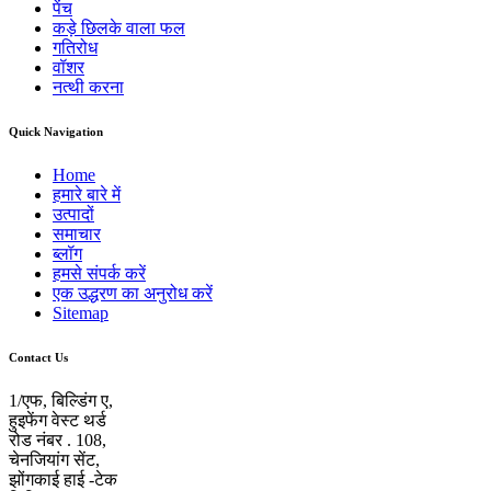
पेंच
कड़े छिलके वाला फल
गतिरोध
वॉशर
नत्थी करना
Quick Navigation
Home
हमारे बारे में
उत्पादों
समाचार
ब्लॉग
हमसे संपर्क करें
एक उद्धरण का अनुरोध करें
Sitemap
Contact Us
1/एफ, बिल्डिंग ए,
हुइफेंग वेस्ट थर्ड
रोड नंबर . 108,
चेनजियांग सेंट,
झोंगकाई हाई -टेक