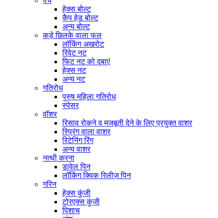
पेंच
हेक्स बोल्ट
कैप हेड बोल्ट
अन्य बोल्ट
कड़े छिलके वाला फल
लॉकिंग अखरोट
रिवेट नट
फिट नट को दबाएं
हेक्स नट
अन्य नट
गतिरोध
पुरुष महिला गतिरोध
स्पेसर
वॉशर
रिसाव रोकने व मजबूती देने के लिए प्रयुक्त वाशर
स्प्रिंग वाला वाशर
रिटेनिंग रिंग
अन्य वाशर
नत्थी करना
डावेल पिन
लॉकिंग क्विक रिलीज़ पिन
गरिन
हेक्स कुंजी
टोरएक्स कुंजी
पिशाच