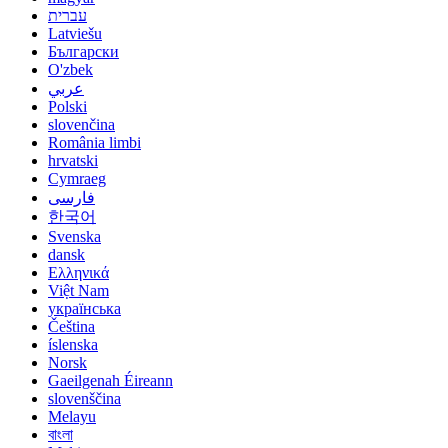
עברית
Latviešu
Български
O'zbek
عربي
Polski
slovenčina
România limbi
hrvatski
Cymraeg
فارسی
한국어
Svenska
dansk
Ελληνικά
Việt Nam
українська
Čeština
íslenska
Norsk
Gaeilgenah Éireann
slovenščina
Melayu
বাংলা