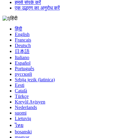
हमसे संपर्क करें
एक उद्धरण का अनुरोध करें
हिंदी
हिंदी
English
Français
Deutsch
日本語
Italiano
Español
Português
русский
Srbija jezik (latinica)
Eesti
Català
Türkçe
Kreyòl Ayisyen
Nederlands
suomi
Lietuvių
ไทย
bosanski
magyar