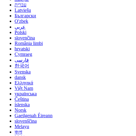
עברית
Latviešu
Български
O'zbek
عربي
Polski
slovenčina
România limbi
hrvatski
Cymraeg
فارسی
한국어
Svenska
dansk
Ελληνικά
Việt Nam
українська
Čeština
íslenska
Norsk
Gaeilgenah Éireann
slovenščina
Melayu
বাংলা