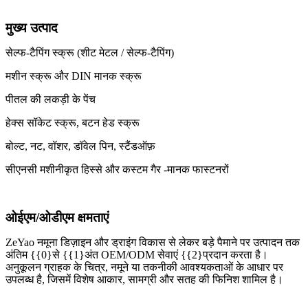
मुख्य उत्पाद
सेल्फ-टैपिंग स्क्रू (शीट मेटल / सेल्फ-टैपिंग)
मशीन स्क्रू और DIN मानक स्क्रू
पीतल की लकड़ी के पेंच
हेक्स सॉकेट स्क्रू, बटन हेड स्क्रू
बोल्ट, नट, वॉशर, डॉवेल पिन, स्टैंडऑफ़
सीएनसी मशीनीकृत हिस्से और कस्टम गैर -मानक फास्टनरों
ओईएम/ओडीएम क्षमताएं
ZeYao नमूना डिज़ाइन और ड्राइंग विकास से लेकर बड़े पैमाने पर उत्पादन तक
अंतिम {{0}से {{1}अंत OEM/ODM सेवाएं {{2}प्रदान करता है।
अनुकूलन ग्राहक के चित्र, नमूने या तकनीकी आवश्यकताओं के आधार पर
उपलब्ध है, जिसमें विशेष आकार, सामग्री और सतह की फिनिश शामिल है।