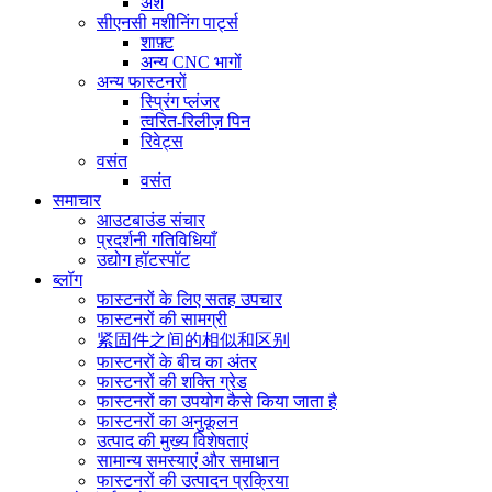
अंश
सीएनसी मशीनिंग पार्ट्स
शाफ़्ट
अन्य CNC भागों
अन्य फास्टनरों
स्प्रिंग प्लंजर
त्वरित-रिलीज़ पिन
रिवेट्स
वसंत
वसंत
समाचार
आउटबाउंड संचार
प्रदर्शनी गतिविधियाँ
उद्योग हॉटस्पॉट
ब्लॉग
फास्टनरों के लिए सतह उपचार
फास्टनरों की सामग्री
紧固件之间的相似和区别
फास्टनरों के बीच का अंतर
फास्टनरों की शक्ति ग्रेड
फास्टनरों का उपयोग कैसे किया जाता है
फास्टनरों का अनुकूलन
उत्पाद की मुख्य विशेषताएं
सामान्य समस्याएं और समाधान
फास्टनरों की उत्पादन प्रक्रिया