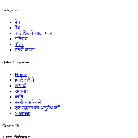
Categories
पेंच
पेंच
कड़े छिलके वाला फल
गतिरोध
वॉशर
नत्थी करना
Quick Navigation
Home
हमारे बारे में
उत्पादों
समाचार
ब्लॉग
हमसे संपर्क करें
एक उद्धरण का अनुरोध करें
Sitemap
Contact Us
1/एफ, बिल्डिंग ए,