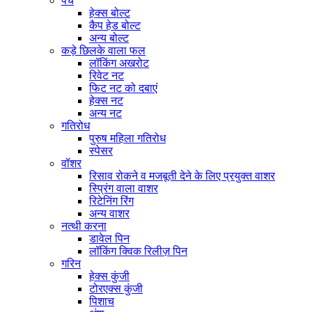
पेंच
हेक्स बोल्ट
कैप हेड बोल्ट
अन्य बोल्ट
कड़े छिलके वाला फल
लॉकिंग अखरोट
रिवेट नट
फिट नट को दबाएं
हेक्स नट
अन्य नट
गतिरोध
पुरुष महिला गतिरोध
स्पेसर
वॉशर
रिसाव रोकने व मजबूती देने के लिए प्रयुक्त वाशर
स्प्रिंग वाला वाशर
रिटेनिंग रिंग
अन्य वाशर
नत्थी करना
डावेल पिन
लॉकिंग क्विक रिलीज़ पिन
गरिन
हेक्स कुंजी
टोरएक्स कुंजी
पिशाच