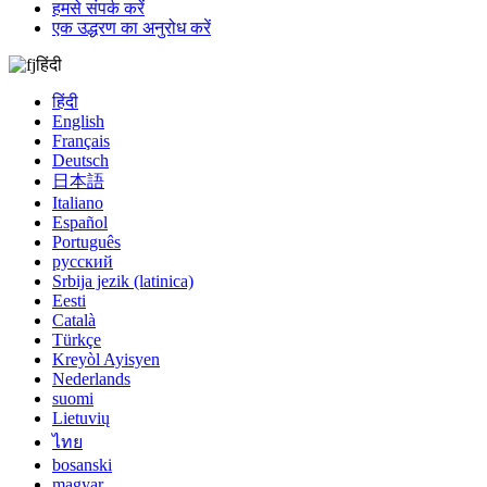
हमसे संपर्क करें
एक उद्धरण का अनुरोध करें
हिंदी
हिंदी
English
Français
Deutsch
日本語
Italiano
Español
Português
русский
Srbija jezik (latinica)
Eesti
Català
Türkçe
Kreyòl Ayisyen
Nederlands
suomi
Lietuvių
ไทย
bosanski
magyar