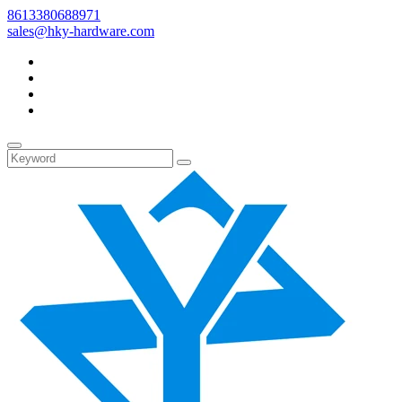
8613380688971
sales@hky-hardware.com