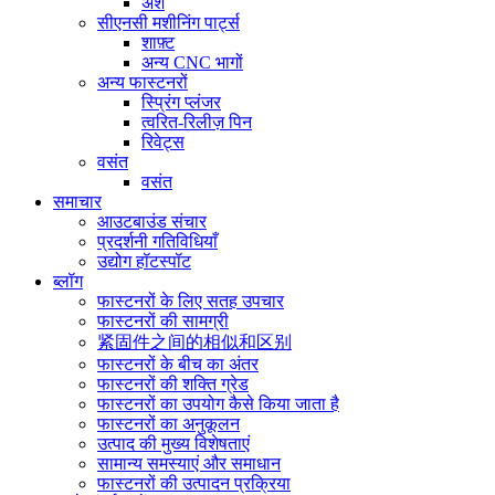
अंश
सीएनसी मशीनिंग पार्ट्स
शाफ़्ट
अन्य CNC भागों
अन्य फास्टनरों
स्प्रिंग प्लंजर
त्वरित-रिलीज़ पिन
रिवेट्स
वसंत
वसंत
समाचार
आउटबाउंड संचार
प्रदर्शनी गतिविधियाँ
उद्योग हॉटस्पॉट
ब्लॉग
फास्टनरों के लिए सतह उपचार
फास्टनरों की सामग्री
紧固件之间的相似和区别
फास्टनरों के बीच का अंतर
फास्टनरों की शक्ति ग्रेड
फास्टनरों का उपयोग कैसे किया जाता है
फास्टनरों का अनुकूलन
उत्पाद की मुख्य विशेषताएं
सामान्य समस्याएं और समाधान
फास्टनरों की उत्पादन प्रक्रिया