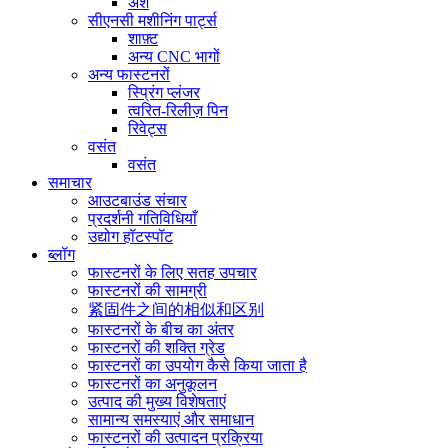
अंश
सीएनसी मशीनिंग पार्ट्स
शाफ़्ट
अन्य CNC भागों
अन्य फास्टनरों
स्प्रिंग प्लंजर
त्वरित-रिलीज़ पिन
रिवेट्स
वसंत
वसंत
समाचार
आउटबाउंड संचार
प्रदर्शनी गतिविधियाँ
उद्योग हॉटस्पॉट
ब्लॉग
फास्टनरों के लिए सतह उपचार
फास्टनरों की सामग्री
紧固件之间的相似和区别
फास्टनरों के बीच का अंतर
फास्टनरों की शक्ति ग्रेड
फास्टनरों का उपयोग कैसे किया जाता है
फास्टनरों का अनुकूलन
उत्पाद की मुख्य विशेषताएं
सामान्य समस्याएं और समाधान
फास्टनरों की उत्पादन प्रक्रिया