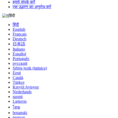
हमसे संपर्क करें
एक उद्धरण का अनुरोध करें
हिंदी
हिंदी
English
Français
Deutsch
日本語
Italiano
Español
Português
русский
Srbija jezik (latinica)
Eesti
Català
Türkçe
Kreyòl Ayisyen
Nederlands
suomi
Lietuvių
ไทย
bosanski
magyar