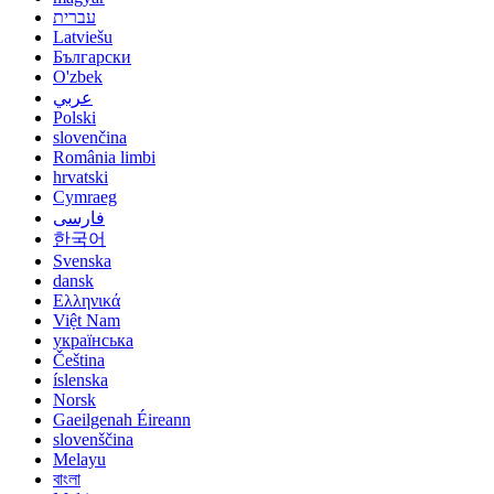
עברית
Latviešu
Български
O'zbek
عربي
Polski
slovenčina
România limbi
hrvatski
Cymraeg
فارسی
한국어
Svenska
dansk
Ελληνικά
Việt Nam
українська
Čeština
íslenska
Norsk
Gaeilgenah Éireann
slovenščina
Melayu
বাংলা