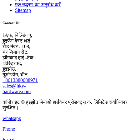
एक उद्धरण का अनुरोध करें
Sitemap
Contact Us
1/एफ, बिल्डिंग ए,
हुइफेंग वेस्ट थर्ड
रोड नंबर . 108,
चेनजियांग सेंट,
झोंगकाई हाई -टेक
डिस्ट्रिक्ट,
हुइझोउ,
गुआंग्डोंग, चीन
+8613380688971
sales@hky-
hardware.com
कॉपीराइट © हुइझोउ ज़ेयाओ हार्डवेयर प्रोडक्ट्स कं, लिमिटेड सर्वाधिकार
सुरक्षित।
whatsapp
Phone
E-mail