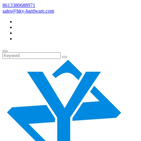
8613380688971
sales@hky-hardware.com