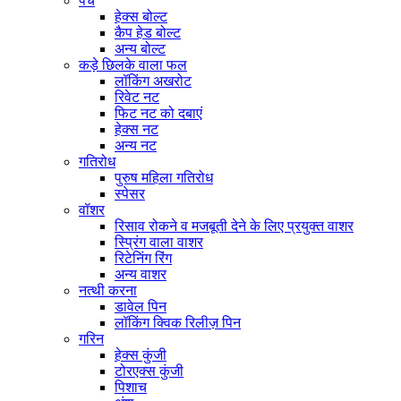
पेंच
हेक्स बोल्ट
कैप हेड बोल्ट
अन्य बोल्ट
कड़े छिलके वाला फल
लॉकिंग अखरोट
रिवेट नट
फिट नट को दबाएं
हेक्स नट
अन्य नट
गतिरोध
पुरुष महिला गतिरोध
स्पेसर
वॉशर
रिसाव रोकने व मजबूती देने के लिए प्रयुक्त वाशर
स्प्रिंग वाला वाशर
रिटेनिंग रिंग
अन्य वाशर
नत्थी करना
डावेल पिन
लॉकिंग क्विक रिलीज़ पिन
गरिन
हेक्स कुंजी
टोरएक्स कुंजी
पिशाच