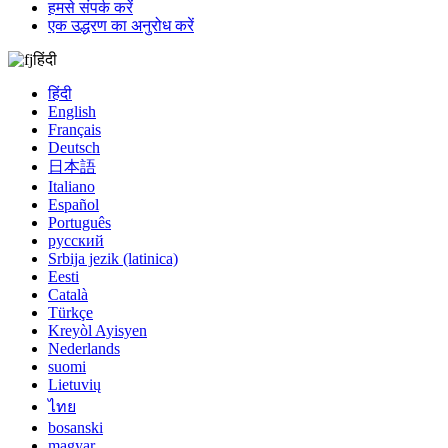
हमसे संपर्क करें
एक उद्धरण का अनुरोध करें
हिंदी
हिंदी
English
Français
Deutsch
日本語
Italiano
Español
Português
русский
Srbija jezik (latinica)
Eesti
Català
Türkçe
Kreyòl Ayisyen
Nederlands
suomi
Lietuvių
ไทย
bosanski
magyar