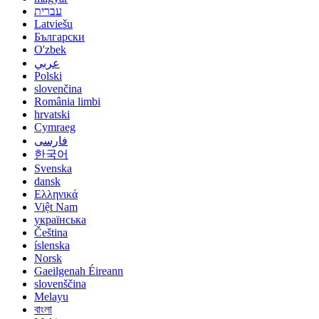
עברית
Latviešu
Български
O'zbek
عربي
Polski
slovenčina
România limbi
hrvatski
Cymraeg
فارسی
한국어
Svenska
dansk
Ελληνικά
Việt Nam
українська
Čeština
íslenska
Norsk
Gaeilgenah Éireann
slovenščina
Melayu
বাংলা