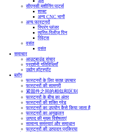
अंश
सीएनसी मशीनिंग पार्ट्स
शाफ़्ट
अन्य CNC भागों
अन्य फास्टनरों
स्प्रिंग प्लंजर
त्वरित-रिलीज़ पिन
रिवेट्स
वसंत
वसंत
समाचार
आउटबाउंड संचार
प्रदर्शनी गतिविधियाँ
उद्योग हॉटस्पॉट
ब्लॉग
फास्टनरों के लिए सतह उपचार
फास्टनरों की सामग्री
紧固件之间的相似和区别
फास्टनरों के बीच का अंतर
फास्टनरों की शक्ति ग्रेड
फास्टनरों का उपयोग कैसे किया जाता है
फास्टनरों का अनुकूलन
उत्पाद की मुख्य विशेषताएं
सामान्य समस्याएं और समाधान
फास्टनरों की उत्पादन प्रक्रिया