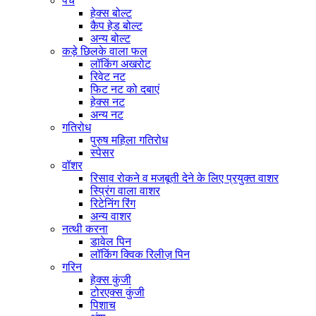
पेंच
हेक्स बोल्ट
कैप हेड बोल्ट
अन्य बोल्ट
कड़े छिलके वाला फल
लॉकिंग अखरोट
रिवेट नट
फिट नट को दबाएं
हेक्स नट
अन्य नट
गतिरोध
पुरुष महिला गतिरोध
स्पेसर
वॉशर
रिसाव रोकने व मजबूती देने के लिए प्रयुक्त वाशर
स्प्रिंग वाला वाशर
रिटेनिंग रिंग
अन्य वाशर
नत्थी करना
डावेल पिन
लॉकिंग क्विक रिलीज़ पिन
गरिन
हेक्स कुंजी
टोरएक्स कुंजी
पिशाच