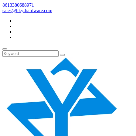
8613380688971
sales@hky-hardware.com