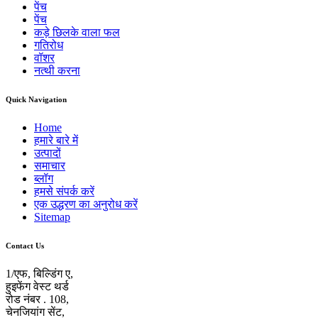
पेंच
पेंच
कड़े छिलके वाला फल
गतिरोध
वॉशर
नत्थी करना
Quick Navigation
Home
हमारे बारे में
उत्पादों
समाचार
ब्लॉग
हमसे संपर्क करें
एक उद्धरण का अनुरोध करें
Sitemap
Contact Us
1/एफ, बिल्डिंग ए,
हुइफेंग वेस्ट थर्ड
रोड नंबर . 108,
चेनजियांग सेंट,