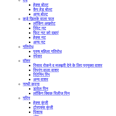
पेंच
हेक्स बोल्ट
कैप हेड बोल्ट
अन्य बोल्ट
कड़े छिलके वाला फल
लॉकिंग अखरोट
रिवेट नट
फिट नट को दबाएं
हेक्स नट
अन्य नट
गतिरोध
पुरुष महिला गतिरोध
स्पेसर
वॉशर
रिसाव रोकने व मजबूती देने के लिए प्रयुक्त वाशर
स्प्रिंग वाला वाशर
रिटेनिंग रिंग
अन्य वाशर
नत्थी करना
डावेल पिन
लॉकिंग क्विक रिलीज़ पिन
गरिन
हेक्स कुंजी
टोरएक्स कुंजी
पिशाच