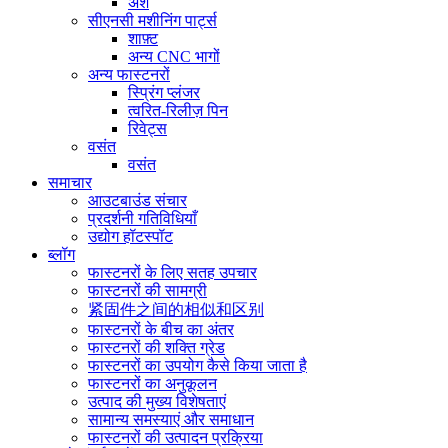
अंश
सीएनसी मशीनिंग पार्ट्स
शाफ़्ट
अन्य CNC भागों
अन्य फास्टनरों
स्प्रिंग प्लंजर
त्वरित-रिलीज़ पिन
रिवेट्स
वसंत
वसंत
समाचार
आउटबाउंड संचार
प्रदर्शनी गतिविधियाँ
उद्योग हॉटस्पॉट
ब्लॉग
फास्टनरों के लिए सतह उपचार
फास्टनरों की सामग्री
紧固件之间的相似和区别
फास्टनरों के बीच का अंतर
फास्टनरों की शक्ति ग्रेड
फास्टनरों का उपयोग कैसे किया जाता है
फास्टनरों का अनुकूलन
उत्पाद की मुख्य विशेषताएं
सामान्य समस्याएं और समाधान
फास्टनरों की उत्पादन प्रक्रिया