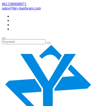
8613380688971
sales@hky-hardware.com