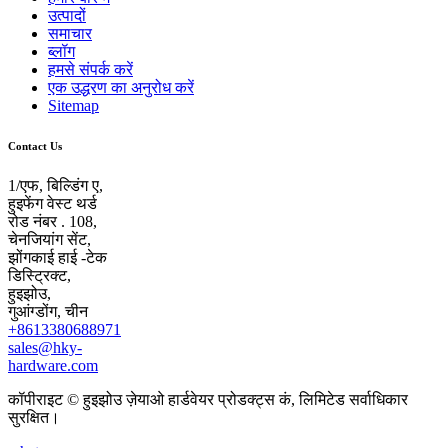
उत्पादों
समाचार
ब्लॉग
हमसे संपर्क करें
एक उद्धरण का अनुरोध करें
Sitemap
Contact Us
1/एफ, बिल्डिंग ए,
हुइफेंग वेस्ट थर्ड
रोड नंबर . 108,
चेनजियांग सेंट,
झोंगकाई हाई -टेक
डिस्ट्रिक्ट,
हुइझोउ,
गुआंग्डोंग, चीन
+8613380688971
sales@hky-
hardware.com
कॉपीराइट © हुइझोउ ज़ेयाओ हार्डवेयर प्रोडक्ट्स कं, लिमिटेड सर्वाधिकार
सुरक्षित।