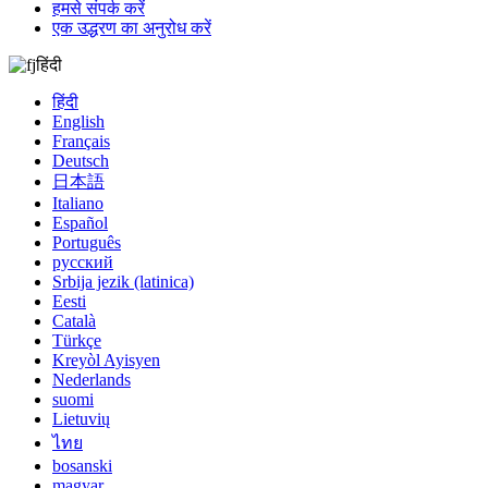
हमसे संपर्क करें
एक उद्धरण का अनुरोध करें
हिंदी
हिंदी
English
Français
Deutsch
日本語
Italiano
Español
Português
русский
Srbija jezik (latinica)
Eesti
Català
Türkçe
Kreyòl Ayisyen
Nederlands
suomi
Lietuvių
ไทย
bosanski
magyar