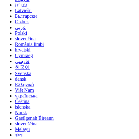
עברית
Latviešu
Български
O'zbek
عربي
Polski
slovenčina
România limbi
hrvatski
Cymraeg
فارسی
한국어
Svenska
dansk
Ελληνικά
Việt Nam
українська
Čeština
íslenska
Norsk
Gaeilgenah Éireann
slovenščina
Melayu
বাংলা