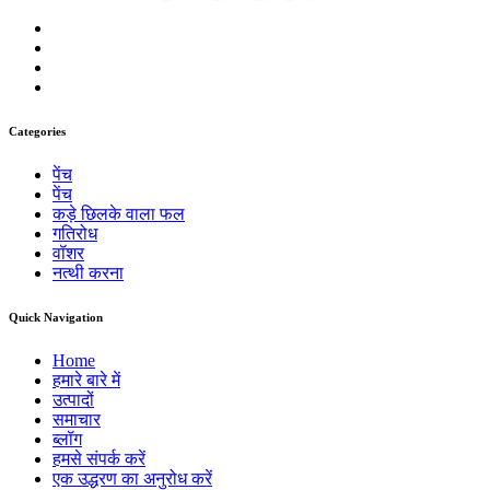
Categories
पेंच
पेंच
कड़े छिलके वाला फल
गतिरोध
वॉशर
नत्थी करना
Quick Navigation
Home
हमारे बारे में
उत्पादों
समाचार
ब्लॉग
हमसे संपर्क करें
एक उद्धरण का अनुरोध करें