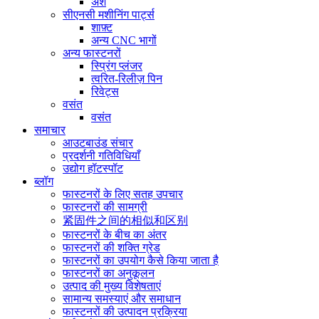
अंश
सीएनसी मशीनिंग पार्ट्स
शाफ़्ट
अन्य CNC भागों
अन्य फास्टनरों
स्प्रिंग प्लंजर
त्वरित-रिलीज़ पिन
रिवेट्स
वसंत
वसंत
समाचार
आउटबाउंड संचार
प्रदर्शनी गतिविधियाँ
उद्योग हॉटस्पॉट
ब्लॉग
फास्टनरों के लिए सतह उपचार
फास्टनरों की सामग्री
紧固件之间的相似和区别
फास्टनरों के बीच का अंतर
फास्टनरों की शक्ति ग्रेड
फास्टनरों का उपयोग कैसे किया जाता है
फास्टनरों का अनुकूलन
उत्पाद की मुख्य विशेषताएं
सामान्य समस्याएं और समाधान
फास्टनरों की उत्पादन प्रक्रिया