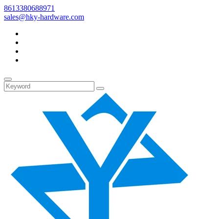
8613380688971
sales@hky-hardware.com