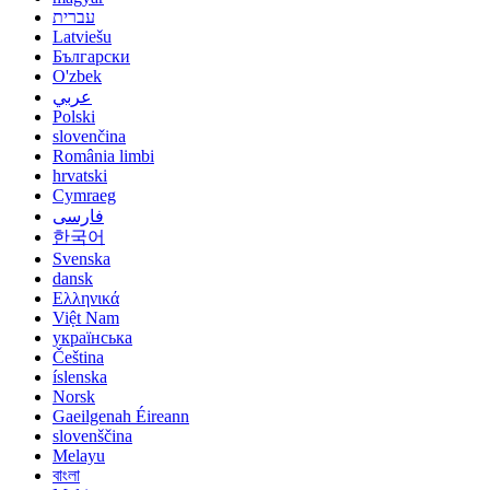
עברית
Latviešu
Български
O'zbek
عربي
Polski
slovenčina
România limbi
hrvatski
Cymraeg
فارسی
한국어
Svenska
dansk
Ελληνικά
Việt Nam
українська
Čeština
íslenska
Norsk
Gaeilgenah Éireann
slovenščina
Melayu
বাংলা