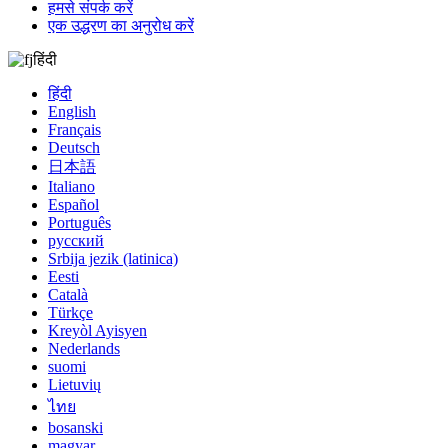
हमसे संपर्क करें
एक उद्धरण का अनुरोध करें
हिंदी
हिंदी
English
Français
Deutsch
日本語
Italiano
Español
Português
русский
Srbija jezik (latinica)
Eesti
Català
Türkçe
Kreyòl Ayisyen
Nederlands
suomi
Lietuvių
ไทย
bosanski
magyar