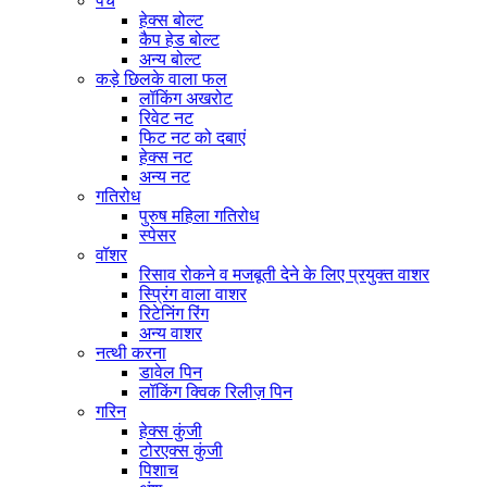
पेंच
हेक्स बोल्ट
कैप हेड बोल्ट
अन्य बोल्ट
कड़े छिलके वाला फल
लॉकिंग अखरोट
रिवेट नट
फिट नट को दबाएं
हेक्स नट
अन्य नट
गतिरोध
पुरुष महिला गतिरोध
स्पेसर
वॉशर
रिसाव रोकने व मजबूती देने के लिए प्रयुक्त वाशर
स्प्रिंग वाला वाशर
रिटेनिंग रिंग
अन्य वाशर
नत्थी करना
डावेल पिन
लॉकिंग क्विक रिलीज़ पिन
गरिन
हेक्स कुंजी
टोरएक्स कुंजी
पिशाच