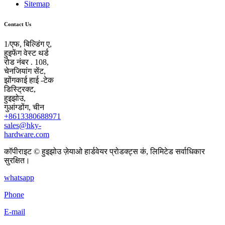
Sitemap
Contact Us
1/एफ, बिल्डिंग ए,
हुइफेंग वेस्ट थर्ड
रोड नंबर . 108,
चेनजियांग सेंट,
झोंगकाई हाई -टेक
डिस्ट्रिक्ट,
हुइझोउ,
गुआंग्डोंग, चीन
+8613380688971
sales@hky-
hardware.com
कॉपीराइट © हुइझोउ ज़ेयाओ हार्डवेयर प्रोडक्ट्स कं, लिमिटेड सर्वाधिकार
सुरक्षित।
whatsapp
Phone
E-mail