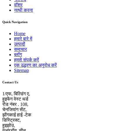
वॉशर
नत्थी करना
Quick Navigation
Home
हमारे बारे में
उत्पादों
समाचार
ब्लॉग
हमसे संपर्क करें
एक उद्धरण का अनुरोध करें
Sitemap
Contact Us
1/एफ, बिल्डिंग ए,
हुइफेंग वेस्ट थर्ड
रोड नंबर . 108,
चेनजियांग सेंट,
झोंगकाई हाई -टेक
डिस्ट्रिक्ट,
हुइझोउ,
गुआंग्डोंग, चीन