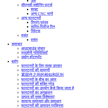
अंश
सीएनसी मशीनिंग पार्ट्स
शाफ़्ट
अन्य CNC भागों
अन्य फास्टनरों
स्प्रिंग प्लंजर
त्वरित-रिलीज़ पिन
रिवेट्स
वसंत
वसंत
समाचार
आउटबाउंड संचार
प्रदर्शनी गतिविधियाँ
उद्योग हॉटस्पॉट
ब्लॉग
फास्टनरों के लिए सतह उपचार
फास्टनरों की सामग्री
紧固件之间的相似和区别
फास्टनरों के बीच का अंतर
फास्टनरों की शक्ति ग्रेड
फास्टनरों का उपयोग कैसे किया जाता है
फास्टनरों का अनुकूलन
उत्पाद की मुख्य विशेषताएं
सामान्य समस्याएं और समाधान
फास्टनरों की उत्पादन प्रक्रिया