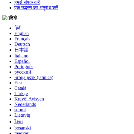
हमसे संपर्क करें
एक उद्धरण का अनुरोध करें
हिंदी
हिंदी
English
Français
Deutsch
日本語
Italiano
Español
Português
русский
Srbija jezik (latinica)
Eesti
Català
Türkçe
Kreyòl Ayisyen
Nederlands
suomi
Lietuvių
ไทย
bosanski
magyar