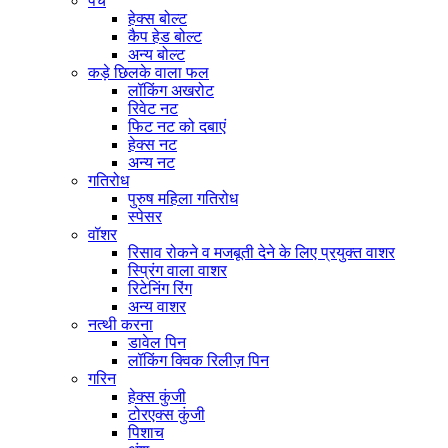
पेंच
हेक्स बोल्ट
कैप हेड बोल्ट
अन्य बोल्ट
कड़े छिलके वाला फल
लॉकिंग अखरोट
रिवेट नट
फिट नट को दबाएं
हेक्स नट
अन्य नट
गतिरोध
पुरुष महिला गतिरोध
स्पेसर
वॉशर
रिसाव रोकने व मजबूती देने के लिए प्रयुक्त वाशर
स्प्रिंग वाला वाशर
रिटेनिंग रिंग
अन्य वाशर
नत्थी करना
डावेल पिन
लॉकिंग क्विक रिलीज़ पिन
गरिन
हेक्स कुंजी
टोरएक्स कुंजी
पिशाच