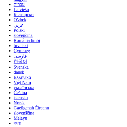
עברית
Latviešu
Български
O'zbek
عربي
Polski
slovenčina
România limbi
hrvatski
Cymraeg
فارسی
한국어
Svenska
dansk
Ελληνικά
Việt Nam
українська
Čeština
íslenska
Norsk
Gaeilgenah Éireann
slovenščina
Melayu
বাংলা