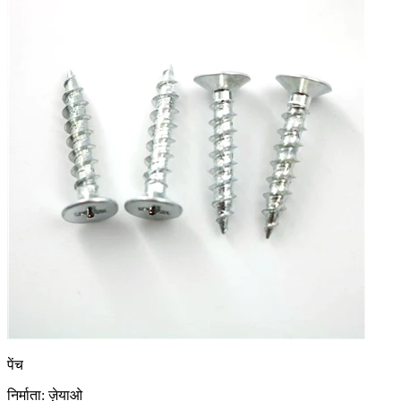
पेंच
निर्माता: ज़ेयाओ