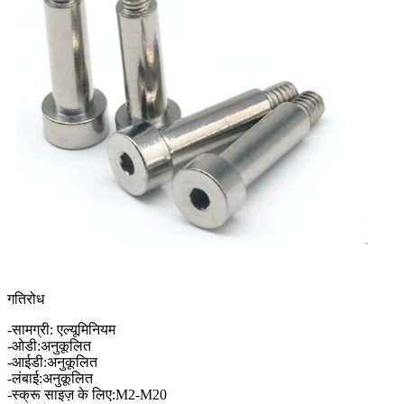
गतिरोध
-सामग्री: एल्यूमिनियम
-ओडी:अनुकूलित
-आईडी:अनुकूलित
-लंबाई:अनुकूलित
-स्क्रू साइज़ के लिए:M2-M20