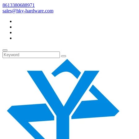
8613380688971
sales@hky-hardware.com