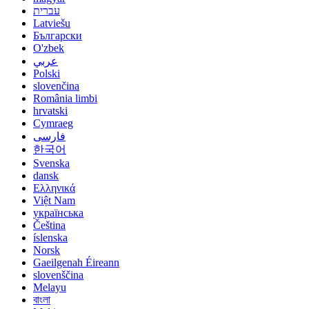
עברית
Latviešu
Български
O'zbek
عربي
Polski
slovenčina
România limbi
hrvatski
Cymraeg
فارسی
한국어
Svenska
dansk
Ελληνικά
Việt Nam
українська
Čeština
íslenska
Norsk
Gaeilgenah Éireann
slovenščina
Melayu
বাংলা