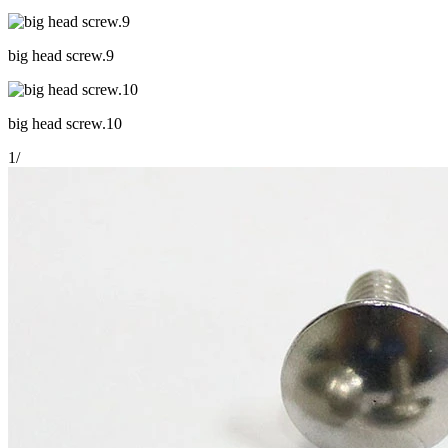
big head screw.9
big head screw.10
1
/