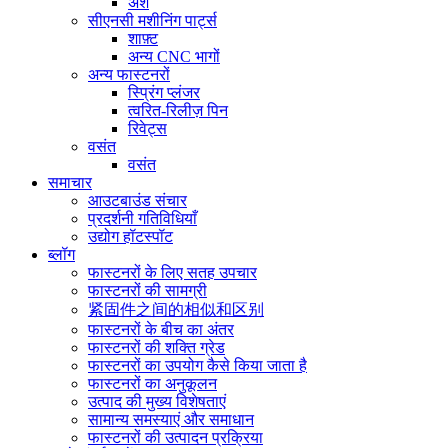
अंश
सीएनसी मशीनिंग पार्ट्स
शाफ़्ट
अन्य CNC भागों
अन्य फास्टनरों
स्प्रिंग प्लंजर
त्वरित-रिलीज़ पिन
रिवेट्स
वसंत
वसंत
समाचार
आउटबाउंड संचार
प्रदर्शनी गतिविधियाँ
उद्योग हॉटस्पॉट
ब्लॉग
फास्टनरों के लिए सतह उपचार
फास्टनरों की सामग्री
紧固件之间的相似和区别
फास्टनरों के बीच का अंतर
फास्टनरों की शक्ति ग्रेड
फास्टनरों का उपयोग कैसे किया जाता है
फास्टनरों का अनुकूलन
उत्पाद की मुख्य विशेषताएं
सामान्य समस्याएं और समाधान
फास्टनरों की उत्पादन प्रक्रिया