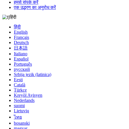
हमसे संपर्क करें
एक उद्धरण का अनुरोध करें
हिंदी
हिंदी
English
Français
Deutsch
日本語
Italiano
Español
Português
русский
Srbija jezik (latinica)
Eesti
Català
Türkçe
Kreyòl Ayisyen
Nederlands
suomi
Lietuvių
ไทย
bosanski
magyar