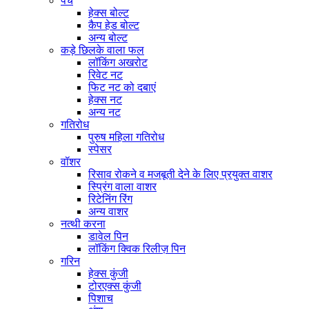
पेंच
हेक्स बोल्ट
कैप हेड बोल्ट
अन्य बोल्ट
कड़े छिलके वाला फल
लॉकिंग अखरोट
रिवेट नट
फिट नट को दबाएं
हेक्स नट
अन्य नट
गतिरोध
पुरुष महिला गतिरोध
स्पेसर
वॉशर
रिसाव रोकने व मजबूती देने के लिए प्रयुक्त वाशर
स्प्रिंग वाला वाशर
रिटेनिंग रिंग
अन्य वाशर
नत्थी करना
डावेल पिन
लॉकिंग क्विक रिलीज़ पिन
गरिन
हेक्स कुंजी
टोरएक्स कुंजी
पिशाच